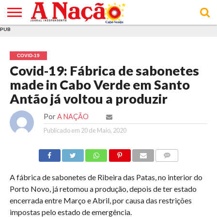
PUB
INÍCIO
ÚLTIMAS
ASSINATURAS
EM
ARQUIVO
ACTUALIDADE
OPINIÃO
ANÚNCIOS
VARIEDADES
CLICK
SOBRE
AJUDA
POLÍTICA DE
TERMOS E
NOTÍCIAS
& LOJA
FOCO
JOVEM
PRIVACIDADE
CONDIÇÕES
E DE
DE
COVID-19
COOKIES
UTILIZAÇÃO
Covid-19: Fábrica de sabonetes
made in Cabo Verde em Santo
Antão já voltou a produzir
Por
A NAÇÃO
Publicado em
20 de Maio, 2020
COMMENTS
A fábrica de sabonetes de Ribeira das Patas, no interior do
Porto Novo, já retomou a produção, depois de ter estado
encerrada entre Março e Abril, por causa das restrições
impostas pelo estado de emergência.