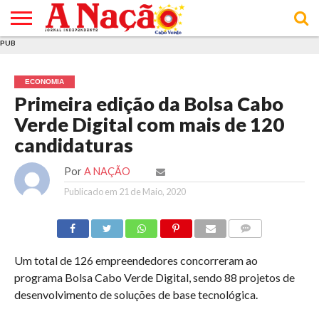
PUB
INÍCIO
ÚLTIMAS
ASSINATURAS
EM
ARQUIVO
ACTUALIDADE
OPINIÃO
ANÚNCIOS
VARIEDADES
CLICK
SOBRE
AJUDA
POLÍTICA DE
TERMOS E
NOTÍCIAS
& LOJA
FOCO
JOVEM
PRIVACIDADE
CONDIÇÕES
E DE
DE
ECONOMIA
COOKIES
UTILIZAÇÃO
Primeira edição da Bolsa Cabo
Verde Digital com mais de 120
candidaturas
Por
A NAÇÃO
Publicado em
21 de Maio, 2020
COMMENTS
Um total de 126 empreendedores concorreram ao
programa Bolsa Cabo Verde Digital, sendo 88 projetos de
desenvolvimento de soluções de base tecnológica.