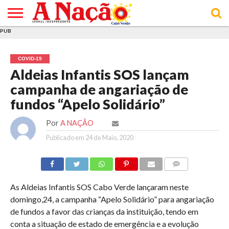
PUB
INÍCIO
ÚLTIMAS
ASSINATURAS
EM
ARQUIVO
ACTUALIDADE
OPINIÃO
ANÚNCIOS
VARIEDADES
CLICK
SOBRE
AJUDA
POLÍTICA DE
TERMOS E
NOTÍCIAS
& LOJA
FOCO
JOVEM
PRIVACIDADE
CONDIÇÕES
E DE
DE
COVID-19
COOKIES
UTILIZAÇÃO
Aldeias Infantis SOS lançam
campanha de angariação de
fundos “Apelo Solidário”
Por
A NAÇÃO
Publicado em
24 de Maio, 2020
COMMENTS
As Aldeias Infantis SOS Cabo Verde lançaram neste
domingo,24, a campanha “Apelo Solidário” para angariação
de fundos a favor das crianças da instituição, tendo em
conta a situação de estado de emergência e a evolução