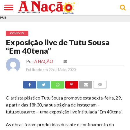
PUB
INÍCIO
ÚLTIMAS
ASSINATURAS
EM
ARQUIVO
ACTUALIDADE
OPINIÃO
ANÚNCIOS
VARIEDADES
CLICK
SOBRE
AJUDA
POLÍTICA DE
TERMOS E
NOTÍCIAS
& LOJA
FOCO
JOVEM
PRIVACIDADE
CONDIÇÕES
E DE
DE
COVID-19
COOKIES
UTILIZAÇÃO
Exposição live de Tutu Sousa
“Em 40tena”
Por
A NAÇÃO
Publicado em
29 de Maio, 2020
COMMENTS
O artista plástico Tutu Sousa promove esta sexta-feira, 29,
a partir das 18h30, na sua página de instagram –
tutu.sousa.arte – uma exposição live intitulada “Em 40tena”.
As obras foram produzidas durante o confinamento do