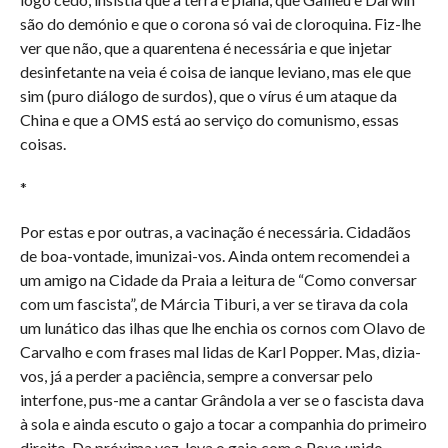
são do demónio e que o corona só vai de cloroquina. Fiz-lhe
ver que não, que a quarentena é necessária e que injetar
desinfetante na veia é coisa de ianque leviano, mas ele que
sim (puro diálogo de surdos), que o vírus é um ataque da
China e que a OMS está ao serviço do comunismo, essas
coisas.
*
Por estas e por outras, a vacinação é necessária. Cidadãos
de boa-vontade, imunizai-vos. Ainda ontem recomendei a
um amigo na Cidade da Praia a leitura de “Como conversar
com um fascista”, de Márcia Tiburi, a ver se tirava da cola
um lunático das ilhas que lhe enchia os cornos com Olavo de
Carvalho e com frases mal lidas de Karl Popper. Mas, dizia-
vos, já a perder a paciência, sempre a conversar pelo
interfone, pus-me a cantar Grândola a ver se o fascista dava
à sola e ainda escuto o gajo a tocar a companhia do primeiro
direito. Da próxima vez, leva o gajo com o Povo unido,