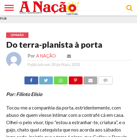
PUB
INÍCIO
ÚLTIMAS
ASSINATURAS
EM
ARQUIVO
ACTUALIDADE
OPINIÃO
ANÚNCIOS
VARIEDADES
CLICK
SOBRE
AJUDA
POLÍTICA DE
TERMOS E
NOTÍCIAS
& LOJA
FOCO
JOVEM
PRIVACIDADE
CONDIÇÕES
E DE
DE
OPINIÃO
COOKIES
UTILIZAÇÃO
Do terra-planista à porta
Por
A NAÇÃO
Publicado em
30 de Maio, 2020
COMMENTS
Por: Filinto Elísio
Tocou-me a companhia da porta, estridentemente, com
abuso de quem viesse intimar com a contrafé cá em casa.
Olhei-o pelo visor, tipo “estou a estranhar-te, criatura”, e o
gajo, chato qual catequista que nos acorda aos sábados
logo cedo, insistia que a terra é plana, que Galileu e Darwin