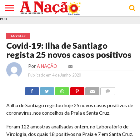
PUB
INÍCIO
ÚLTIMAS
ASSINATURAS
EM
ARQUIVO
ACTUALIDADE
OPINIÃO
ANÚNCIOS
VARIEDADES
CLICK
SOBRE
AJUDA
POLÍTICA DE
TERMOS E
NOTÍCIAS
& LOJA
FOCO
JOVEM
PRIVACIDADE
CONDIÇÕES
E DE
DE
COVID-19
COOKIES
UTILIZAÇÃO
Covid-19: Ilha de Santiago
regista 25 novos casos positivos
Por
A NAÇÃO
Publicado em
4 de Junho, 2020
COMMENTS
A ilha de Santiago registou hoje 25 novos casos positivos de
coronavírus, nos concelhos da Praia e Santa Cruz.
Foram 122 amostras analisadas ontem, no Laboratório de
Virologia, dos quais 18 positivos na Praia e 7 em Santa Cruz.