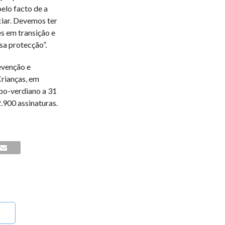
elo facto de a
iar. Devemos ter
es em transição e
sa protecção”.
evenção e
rianças, em
abo-verdiano a 31
.900 assinaturas.