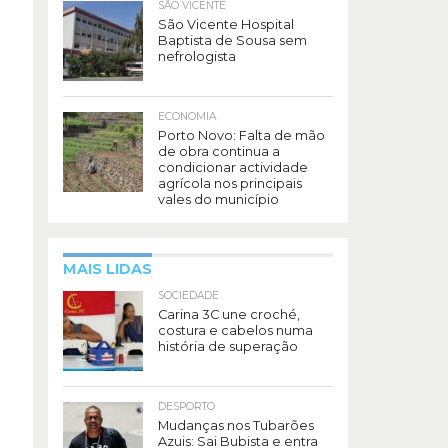
SÃO VICENTE
São Vicente Hospital
Baptista de Sousa sem
nefrologista
ECONOMIA
Porto Novo: Falta de mão
de obra continua a
condicionar actividade
agrícola nos principais
vales do município
MAIS LIDAS
SOCIEDADE
Carina 3C une croché,
costura e cabelos numa
história de superação
DESPORTO
Mudanças nos Tubarões
Azuis: Sai Bubista e entra