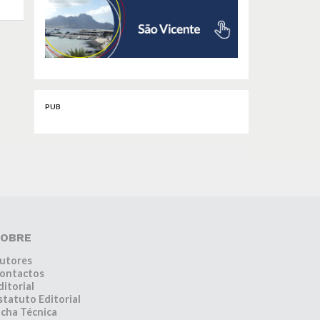
PUB
OBRE
utores
ontactos
ditorial
statuto Editorial
icha Técnica