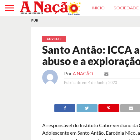
INÍCIO
SOCIEDADE
PUB
COVID-19
Santo Antão: ICCA a
abuso e a exploração
Por
A NAÇÃO
Publicado em
4 de Junho, 2020
A responsável do Instituto Cabo-verdiano da 
Adolescente em Santo Antão, Earcénia Nico, al