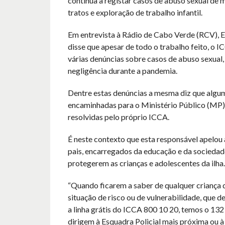
continua a registar casos de abuso sexual de
tratos e exploração de trabalho infantil.
Em entrevista à Rádio de Cabo Verde (RCV), E
disse que apesar de todo o trabalho feito, o 
várias denúncias sobre casos de abuso sexual,
negligência durante a pandemia.
Dentre estas denúncias a mesma diz que algu
encaminhadas para o Ministério Público (MP),
resolvidas pelo próprio ICCA.
É neste contexto que esta responsável apelou
pais, encarregados da educação e da sociedad
protegerem as crianças e adolescentes da ilha.
“Quando ficarem a saber de qualquer criança 
situação de risco ou de vulnerabilidade, que 
a linha grátis do ICCA 800 10 20, temos o 132
dirigem à Esquadra Policial mais próxima ou à