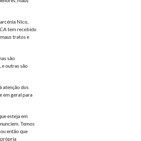
 menores, maus
arcénia Nico,
ICCA tem recebido
 maus tratos e
mas são
 e outras são
 à atenção dos
e em geral para
que esteja em
denunciem. Temos
 ou então que
 própria