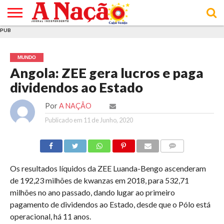
PUB
INÍCIO
ÚLTIMAS
ASSINATURAS
EM
ARQUIVO
ACTUALIDADE
OPINIÃO
ANÚNCIOS
VARIEDADES
CLICK
SOBRE
AJUDA
POLÍTICA DE
TERMOS E
NOTÍCIAS
& LOJA
FOCO
JOVEM
PRIVACIDADE
CONDIÇÕES
E DE
DE
MUNDO
COOKIES
UTILIZAÇÃO
Angola: ZEE gera lucros e paga
dividendos ao Estado
Por
A NAÇÃO
Publicado em
11 de Junho, 2020
COMMENTS
Os resultados líquidos da ZEE Luanda-Bengo ascenderam
de 192,23 milhões de kwanzas em 2018, para 532,71
milhões no ano passado, dando lugar ao primeiro
pagamento de dividendos ao Estado, desde que o Pólo está
operacional, há 11 anos.