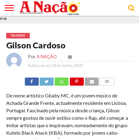
PUB
INÍCIO
ÚLTIMAS
ASSINATURAS
EM
ARQUIVO
ACTUALIDADE
OPINIÃO
ANÚNCIOS
VARIEDADES
CLICK
SOBRE
AJUDA
POLÍTICA DE
TERMOS E
NOTÍCIAS
& LOJA
FOCO
JOVEM
PRIVACIDADE
CONDIÇÕES
E DE
DE
TALENTO
COOKIES
UTILIZAÇÃO
Gilson Cardoso
Por
A NAÇÃO
Publicado em
28 de Junho, 2020
COMMENTS
De nome artístico Gbaby MC, é um jovem músico de
Achada Grande Frente, actualmente residente em Lisboa,
Portugal. Fascinado pela música desde criança, Gilson
sempre gostou de ouvir estilos como o Rap, até começar a
imitar artistas que o inspiravam, nomeadamente do grupo
Kutelo Black Atack (KBA), formado por jovens cabo-