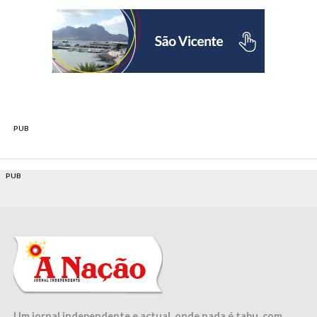
PUB
PUB
Um jornal independente e actual, onde nada é tabu, com