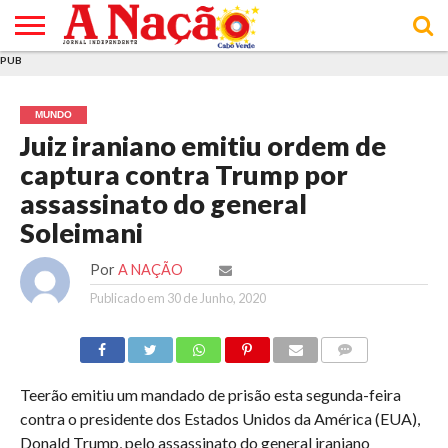
PUB
INÍCIO
ÚLTIMAS
ASSINATURAS
EM
ARQUIVO
ACTUALIDADE
OPINIÃO
ANÚNCIOS
VARIEDADES
CLICK
SOBRE
AJUDA
POLÍTICA DE
TERMOS E
NOTÍCIAS
& LOJA
FOCO
JOVEM
PRIVACIDADE
CONDIÇÕES
E DE
DE
MUNDO
COOKIES
UTILIZAÇÃO
Juiz iraniano emitiu ordem de
captura contra Trump por
assassinato do general
Soleimani
Por
A NAÇÃO
Publicado em
30 de Junho, 2020
COMMENTS
Teerão emitiu um mandado de prisão esta segunda-feira
contra o presidente dos Estados Unidos da América (EUA),
Donald Trump, pelo assassinato do general iraniano