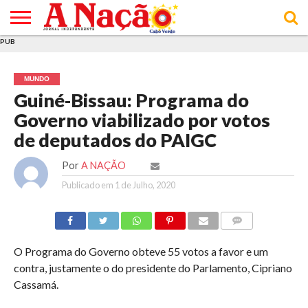
PUB
INÍCIO
ÚLTIMAS
ASSINATURAS
EM
ARQUIVO
ACTUALIDADE
OPINIÃO
ANÚNCIOS
VARIEDADES
CLICK
SOBRE
AJUDA
POLÍTICA DE
TERMOS E
NOTÍCIAS
& LOJA
FOCO
JOVEM
PRIVACIDADE
CONDIÇÕES
E DE
DE
MUNDO
COOKIES
UTILIZAÇÃO
Guiné-Bissau: Programa do
Governo viabilizado por votos
de deputados do PAIGC
Por
A NAÇÃO
Publicado em
1 de Julho, 2020
COMMENTS
O Programa do Governo obteve 55 votos a favor e um
contra, justamente o do presidente do Parlamento, Cipriano
Cassamá.