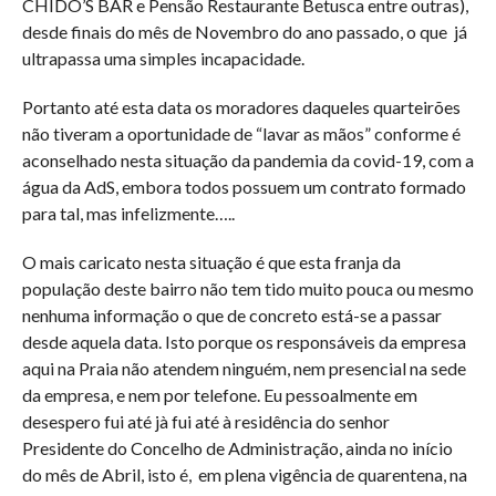
CHIDO’S BAR e Pensão Restaurante Betusca entre outras),
desde finais do mês de Novembro do ano passado, o que
já
ultrapassa uma simples incapacidade.
Portanto até esta data os moradores daqueles quarteirões
não tiveram a oportunidade de “lavar as mãos” conforme é
aconselhado nesta situação da pandemia da covid-19, com a
água da AdS, embora todos possuem um contrato formado
para tal, mas infelizmente…..
O mais caricato nesta situação é que esta franja da
população deste bairro não tem tido muito pouca ou mesmo
nenhuma informação o que de concreto está-se a passar
desde aquela data. Isto porque os responsáveis da empresa
aqui na Praia não atendem ninguém, nem presencial na sede
da empresa, e nem por telefone. Eu pessoalmente em
desespero fui até jà fui até à residência do senhor
Presidente do Concelho de Administração, ainda no início
do mês de Abril, isto é,
em plena vigência de quarentena, na