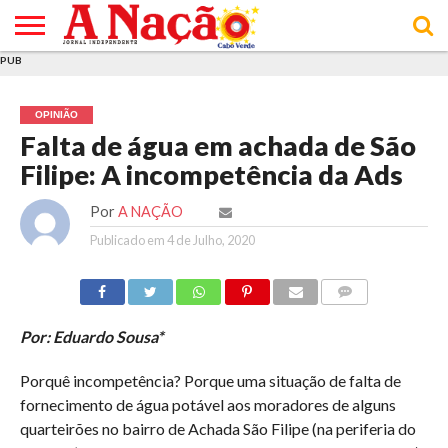
PUB
INÍCIO
ÚLTIMAS
ASSINATURAS
EM
ARQUIVO
ACTUALIDADE
OPINIÃO
ANÚNCIOS
VARIEDADES
CLICK
SOBRE
AJUDA
POLÍTICA DE
TERMOS E
NOTÍCIAS
& LOJA
FOCO
JOVEM
PRIVACIDADE
CONDIÇÕES
E DE
DE
OPINIÃO
COOKIES
UTILIZAÇÃO
Falta de água em achada de São
Filipe: A incompetência da Ads
Por
A NAÇÃO
Publicado em
4 de Julho, 2020
COMMENTS
Por: Eduardo Sousa*
Porquê incompetência? Porque uma situação de falta de
fornecimento de água potável aos moradores de alguns
quarteirões no bairro de Achada São Filipe (na periferia do