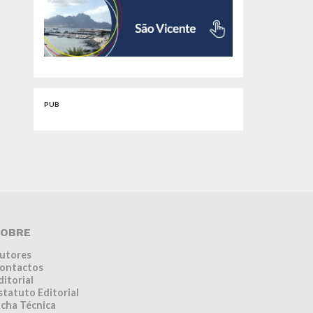
PUB
OBRE
utores
ontactos
ditorial
statuto Editorial
icha Técnica