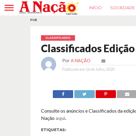
INÍCIO
SOCIEDADE
PUB
CLASSIFICADOS
Classificados Edição
Por
A NAÇÃO
Publicado em
16 de Julho, 2020
Consulte os anúncios e Classificados da ediçã
Nação
aqui
.
ETIQUETAS: