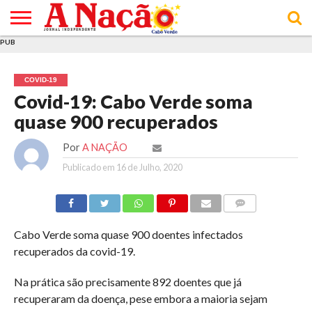
PUB
INÍCIO
ÚLTIMAS
ASSINATURAS
EM
ARQUIVO
ACTUALIDADE
OPINIÃO
ANÚNCIOS
VARIEDADES
CLICK
SOBRE
AJUDA
POLÍTICA DE
TERMOS E
NOTÍCIAS
& LOJA
FOCO
JOVEM
PRIVACIDADE
CONDIÇÕES
E DE
DE
COVID-19
COOKIES
UTILIZAÇÃO
Covid-19: Cabo Verde soma
quase 900 recuperados
Por
A NAÇÃO
Publicado em
16 de Julho, 2020
COMMENTS
Cabo Verde soma quase 900 doentes infectados
recuperados da covid-19.
Na prática são precisamente 892 doentes que já
recuperaram da doença, pese embora a maioria sejam