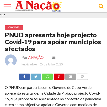
PUB
INÍCIO
ÚLTIMAS
ASSINATURAS
EM
ARQUIVO
ACTUALIDADE
OPINIÃO
ANÚNCIOS
VARIEDADES
CLICK
SOBRE
AJUDA
POLÍTICA DE
TERMOS E
NOTÍCIAS
& LOJA
FOCO
JOVEM
PRIVACIDADE
CONDIÇÕES
E DE
DE
COVID-19
COOKIES
UTILIZAÇÃO
PNUD apresenta hoje projecto
Covid-19 para apoiar municípios
afectados
Por
A NAÇÃO
Publicado em
27 de Julho, 2020
COMMENTS
O PNUD, em parceria com o Governo de Cabo Verde,
apresenta esta tarde, na Cidade da Praia, o projecto Covid-
19, cuja proposta foi apresentada no contexto da pandemia
e tem como objectivo apoiar o Governo com medidas de