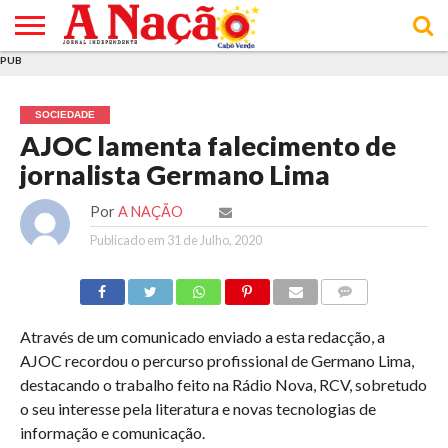
PUB
INÍCIO
ÚLTIMAS
ASSINATURAS
EM
ARQUIVO
ACTUALIDADE
OPINIÃO
ANÚNCIOS
VARIEDADES
CLICK
SOBRE
AJUDA
POLÍTICA DE
TERMOS E
NOTÍCIAS
& LOJA
FOCO
JOVEM
PRIVACIDADE
CONDIÇÕES
E DE
DE
SOCIEDADE
COOKIES
UTILIZAÇÃO
AJOC lamenta falecimento de
jornalista Germano Lima
Por
A NAÇÃO
Publicado em
31 de Julho, 2020
COMMENTS
Através de um comunicado enviado a esta redacção, a
AJOC recordou o percurso profissional de Germano Lima,
destacando o trabalho feito na Rádio Nova, RCV, sobretudo
o seu interesse pela literatura e novas tecnologias de
informação e comunicação.