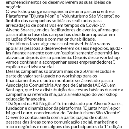
empreendimentos ou desenvolverem as suas ideias de
negócio.
O workshop surge na sequência de uma parceria entre a
Plataforma “Djunta Mon” e “Volunturismo São Vicente”, no
âmbito das campanhas solidárias realizadas para
arrecadação de donativos em tempos da Covid-19.
Alveno Soares, um dos facilitadores do evento, afirma que
para a última fase das campanhas decidiram apostar em
soluções diferentes e com maior durabilidade.
“Decidimos fazer algo mais sustentável. Então vamos
apoiar as pessoas a desenvolverem os seus negócios, ajudá-
las financeiramente com um ‘capital semente’ e permiti-las
alavancar depois dessa pandemia. Depois desse workshop
vamos continuar a acompanhar esses empreendedores.”,
explica o activista social.
Dessas campanhas sobraram mais de 250 mil escudos e
parte do valor será usado no workshop para os
financiamentos e o outro montante será enviado para a
Associação Comunitária Amigos de Safende (ACAS), em
Santiago, que fez a distribuição das cestas básicas durante a
campanha na referida ilha, para a realização do workshop
educação financeira.
“Dá Speed na Bô Negôce” foi ministrado por Alveno Soares,
fundador e dinamizador da plataforma “Djunta Mon”, e por
Miguel Louro, coordenador do “Volunturismo São Vicente”.
O evento contou ainda com a participação de outras
pessoas das áreas como comunicação social, marketing e
micro negócios e com alguns dos participantes da 1ª edição