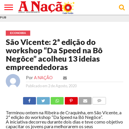
PUB
INÍCIO
ÚLTIMAS
ASSINATURAS
EM
ARQUIVO
ACTUALIDADE
OPINIÃO
ANÚNCIOS
VARIEDADES
CLICK
SOBRE
AJUDA
POLÍTICA DE
TERMOS E
NOTÍCIAS
& LOJA
FOCO
JOVEM
PRIVACIDADE
CONDIÇÕES
E DE
DE
ECONOMIA
COOKIES
UTILIZAÇÃO
São Vicente: 2ª edição do
workshop “Da Speed na Bô
Negôce” acolheu 13 ideias
empreendedoras
Por
A NAÇÃO
Publicado em
2 de Agosto, 2020
COMMENTS
Terminou ontem na Ribeira de Craquinha, em São Vicente, a
2ª edição do workshop “Da Speed na Bô Negôce”.
A iniciativa decorreu durante dois dias e teve como objetivo
capacitar os jovens para melhorarem os seus