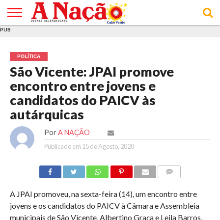
PUB
INÍCIO
ÚLTIMAS
ASSINATURAS
EM
ARQUIVO
ACTUALIDADE
OPINIÃO
ANÚNCIOS
VARIEDADES
CLICK
SOBRE
AJUDA
POLÍTICA DE
TERMOS E
NOTÍCIAS
& LOJA
FOCO
JOVEM
PRIVACIDADE
CONDIÇÕES
E DE
DE
POLÍTICA
COOKIES
UTILIZAÇÃO
São Vicente: JPAI promove
encontro entre jovens e
candidatos do PAICV às
autárquicas
Por
A NAÇÃO
Publicado em
15 de Agosto, 2020
COMMENTS
A JPAI promoveu, na sexta-feira (14), um encontro entre
jovens e os candidatos do PAICV à Câmara e Assembleia
municipais de São Vicente, Albertino Graça e Leila Barros,