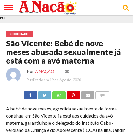
PUB
INÍCIO
ÚLTIMAS
ASSINATURAS
EM
ARQUIVO
ACTUALIDADE
OPINIÃO
ANÚNCIOS
VARIEDADES
CLICK
SOBRE
AJUDA
POLÍTICA DE
TERMOS E
NOTÍCIAS
& LOJA
FOCO
JOVEM
PRIVACIDADE
CONDIÇÕES
E DE
DE
SOCIEDADE
COOKIES
UTILIZAÇÃO
São Vicente: Bebé de nove
meses abusada sexualmente já
está com a avó materna
Por
A NAÇÃO
Publicado em
19 de Agosto, 2020
COMMENTS
A bebé de nove meses, agredida sexualmente de forma
contínua, em São Vicente, já está aos cuidados da avó
materna, garantiu hoje o delegado do Instituto Cabo-
verdiano da Criança e do Adolescente (ICCA) na ilha, Jandir