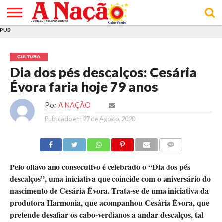
PUB
INÍCIO
ÚLTIMAS
ASSINATURAS
EM
ARQUIVO
ACTUALIDADE
OPINIÃO
ANÚNCIOS
VARIEDADES
CLICK
SOBRE
AJUDA
POLÍTICA DE
TERMOS E
NOTÍCIAS
& LOJA
FOCO
JOVEM
PRIVACIDADE
CONDIÇÕES
E DE
DE
CULTURA
COOKIES
UTILIZAÇÃO
Dia dos pés descalços: Cesária
Évora faria hoje 79 anos
Por
A NAÇÃO
Publicado em
27 de Agosto, 2020
COMMENTS
Pelo oitavo ano consecutivo é celebrado o “Dia dos pés
descalços”, uma iniciativa que coincide com o aniversário do
nascimento de Cesária Évora. Trata-se de uma iniciativa da
produtora Harmonia, que acompanhou Cesária Évora, que
pretende desafiar os cabo-verdianos a andar descalços, tal