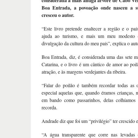
considerada a mais antiga árvore de Cabo Verd
Boa Entrada, a povoação onde nasceu a 
cresceu o autor.
“Este livro pretende enaltecer a região e o pa
ajuda ao turismo, e mais um meu modesto c
divulgação da cultura do meu país”, explica o auto
Boa Entrada, diz, é considerada uma das sete m
Catarina, e o livro é um cântico de amor ao poil
atração, e às margens verdejantes da ribeira.
“Falar do poilão é também recordar todas as o
especial aquelas que, quando éramos crianças, n
em bando como passarinhos, delas colhíamos s
recorda.
Andrade diz que foi um “privilégio” ter crescido
“A água transparente que corre nas levadas 