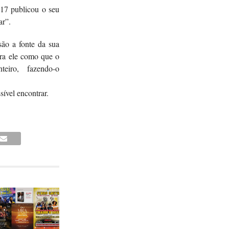
017 publicou o seu
ar”.
são a fonte da sua
ara ele como que o
eiro, fazendo-o
ível encontrar.