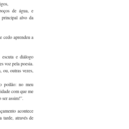
igos,
poços de água, e
principal alvo da
que cedo aprendeu a
escuta e diálogo
es voz pela poesia.
 ou, outras vezes,
o poilão: no meu
acidade com que me
 ser assim!”.
lançamento acontece
 tarde, através de