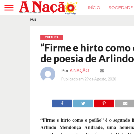
INÍCIO
SOCIEDADE
PUB
CULTURA
“Firme e hirto como 
de poesia de Arlin
Por
A NAÇÃO
Publicado em
29 de Agosto, 2020
“Firme e hirto como o poilão” é o segundo l
Arlindo Mendonça Andrade, uma homena