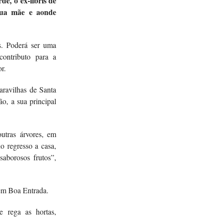
e, o ex-libris de
sua mãe e aonde
ís. Poderá ser uma
ontributo para a
r.
aravilhas de Santa
ão, a sua principal
utras árvores, em
o regresso a casa,
aborosos frutos”,
 em Boa Entrada.
e rega as hortas,