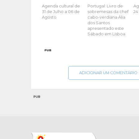
Agenda cultural de
Portugal: Livro de
Ag
31 de Julho a 06 de
sobremesas da chef
24
Agosto
cabo-verdiana Ália
dos Santos
apresentado este
Sábado em Lisboa
PUB
ADICIONAR UM COMENTÁRIO
PUB