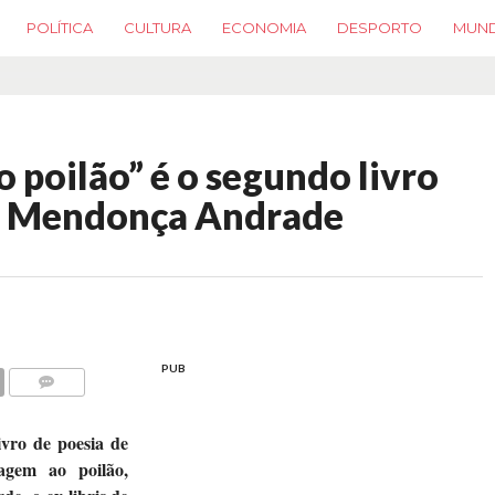
POLÍTICA
CULTURA
ECONOMIA
DESPORTO
MUN
o poilão” é o segundo livro
do Mendonça Andrade
PUB
COMMENTS
ivro de poesia de
gem ao poilão,