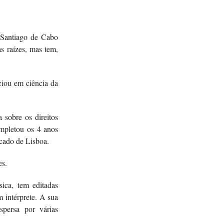
 Santiago de Cabo
s raízes, mas tem,
ciou em ciência da
.
 sobre os direitos
ompletou os 4 anos
rcado de Lisboa.
es.
ica, tem editadas
m intérprete. A sua
ispersa por várias