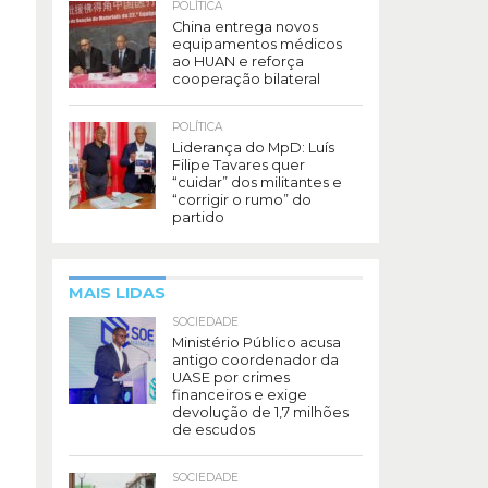
POLÍTICA
China entrega novos
equipamentos médicos
ao HUAN e reforça
cooperação bilateral
POLÍTICA
Liderança do MpD: Luís
Filipe Tavares quer
“cuidar” dos militantes e
“corrigir o rumo” do
partido
MAIS LIDAS
SOCIEDADE
Ministério Público acusa
antigo coordenador da
UASE por crimes
financeiros e exige
devolução de 1,7 milhões
de escudos
SOCIEDADE