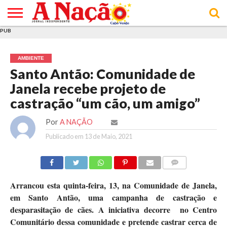
PUB
INÍCIO
ÚLTIMAS
ASSINATURAS
EM
ARQUIVO
ACTUALIDADE
OPINIÃO
ANÚNCIOS
VARIEDADES
CLICK
SOBRE
AJUDA
POLÍTICA DE
TERMOS E
NOTÍCIAS
& LOJA
FOCO
JOVEM
PRIVACIDADE
CONDIÇÕES
E DE
DE
AMBIENTE
COOKIES
UTILIZAÇÃO
Santo Antão: Comunidade de
Janela recebe projeto de
castração “um cão, um amigo”
Por
A NAÇÃO
Publicado em
13 de Maio, 2021
COMMENTS
Arrancou esta quinta-feira, 13, na Comunidade de Janela,
em Santo Antão, uma campanha de castração e
desparasitação de cães. A iniciativa decorre no Centro
Comunitário dessa comunidade e pretende castrar cerca de