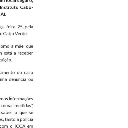
um local seguro,
nstituto Cabo-
A).
ça-feira, 25, pela
de Cabo Verde.
como a mãe, que
m está a receber
tuição.
cimento do caso
huma denúncia ou
amos informações
e tomar medidas”,
 saber o que se
s, tanto a polícia
m com o ICCA em