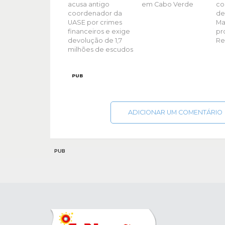
acusa antigo
em Cabo Verde
co
coordenador da
de
UASE por crimes
Ma
financeiros e exige
pr
devolução de 1,7
Re
milhões de escudos
PUB
ADICIONAR UM COMENTÁRIO
PUB