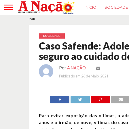
INÍCIO
SOCIEDADE
PUB
SOCIEDADE
Caso Safende: Adole
seguro ao cuidado d
Por
A NAÇÃO
Publicado em
26 de Maio, 2021
Para evitar exposição das vítimas, a ad
anos e o irmão, de nove, vítimas do caso