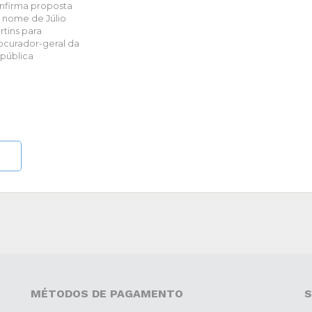
nfirma proposta
 nome de Júlio
rtins para
ocurador-geral da
pública
MÉTODOS DE PAGAMENTO
S