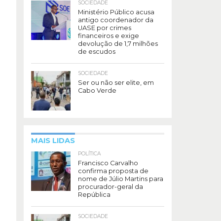
SOCIEDADE
Ministério Público acusa
antigo coordenador da
UASE por crimes
financeiros e exige
devolução de 1,7 milhões
de escudos
SOCIEDADE
Ser ou não ser elite, em
Cabo Verde
MAIS LIDAS
POLÍTICA
Francisco Carvalho
confirma proposta de
nome de Júlio Martins para
procurador-geral da
República
SOCIEDADE