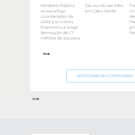
Ministério Público
Ser ou não ser elite,
Fr
acusa antigo
em Cabo Verde
co
coordenador da
de
UASE por crimes
Ma
financeiros e exige
pr
devolução de 1,7
Re
milhões de escudos
PUB
ADICIONAR UM COMENTÁRIO
PUB