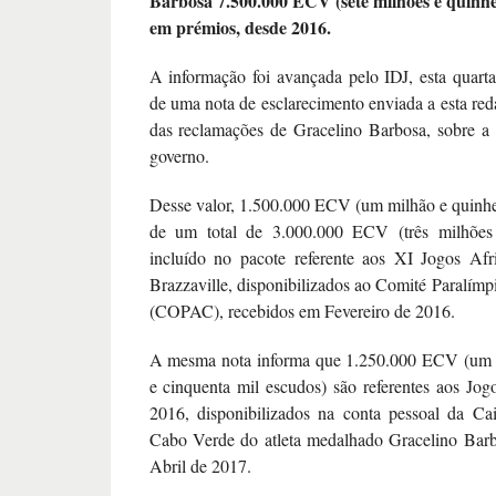
Barbosa 7.500.000 ECV (sete milhões e quinhe
em prémios, desde 2016.
A informação foi avançada pelo IDJ, esta quarta-
de uma nota de esclarecimento enviada a esta red
das reclamações de Gracelino Barbosa, sobre a 
governo.
Desse valor, 1.500.000 ECV (um milhão e quinhe
de um total de 3.000.000 ECV (três milhões
incluído no pacote referente aos XI Jogos Af
Brazzaville, disponibilizados ao Comité Paralí
(COPAC), recebidos em Fevereiro de 2016.
A mesma nota informa que 1.250.000 ECV (um m
e cinquenta mil escudos) são referentes aos Jogo
2016, disponibilizados na conta pessoal da Ca
Cabo Verde do atleta medalhado Gracelino Barb
Abril de 2017.