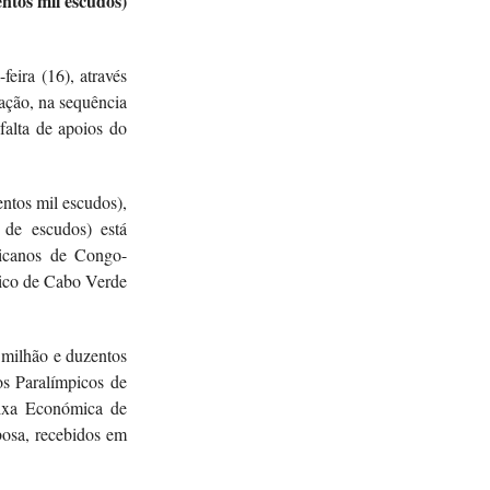
ntos mil escudos)
feira (16), através
ação, na sequência
falta de apoios do
ntos mil escudos),
 de escudos) está
ricanos de Congo-
mpico de Cabo Verde
ilhão e duzentos
s Paralímpicos de
ixa Económica de
osa, recebidos em