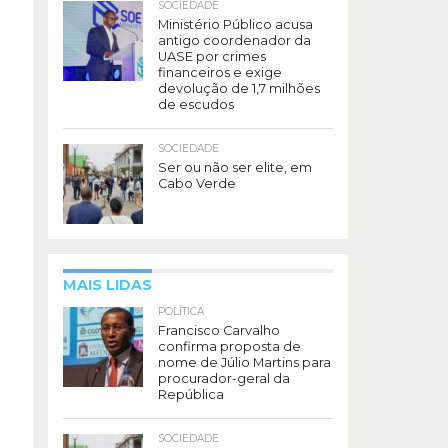
SOCIEDADE
Ministério Público acusa
antigo coordenador da
UASE por crimes
financeiros e exige
devolução de 1,7 milhões
de escudos
SOCIEDADE
Ser ou não ser elite, em
Cabo Verde
MAIS LIDAS
POLÍTICA
Francisco Carvalho
confirma proposta de
nome de Júlio Martins para
procurador-geral da
República
SOCIEDADE