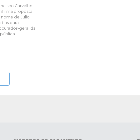
ancisco Carvalho
nfirma proposta
 nome de Júlio
rtins para
ocurador-geral da
pública