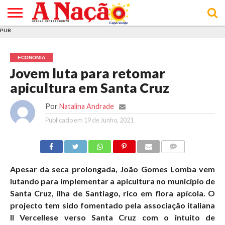
PUB
INÍCIO
ÚLTIMAS
ASSINATURAS
EM
ARQUIVO
ACTUALIDADE
OPINIÃO
ANÚNCIOS
VARIEDADES
CLICK
SOBRE
AJUDA
POLÍTICA DE
TERMOS E
NOTÍCIAS
& LOJA
FOCO
JOVEM
PRIVACIDADE
CONDIÇÕES
E DE
DE
ECONOMIA
COOKIES
UTILIZAÇÃO
Jovem luta para retomar
apicultura em Santa Cruz
Por
Natalina Andrade
Publicado em
19 de Junho, 2021
COMMENTS
Apesar da seca prolongada, João Gomes Lomba vem
lutando para implementar a apicultura no município de
Santa Cruz, ilha de Santiago, rico em flora apícola. O
projecto tem sido fomentado pela associação italiana
Il Vercellese verso Santa Cruz com o intuito de