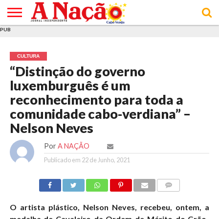
PUB
INÍCIO
ÚLTIMAS
ASSINATURAS
EM
ARQUIVO
ACTUALIDADE
OPINIÃO
ANÚNCIOS
VARIEDADES
CLICK
SOBRE
AJUDA
POLÍTICA DE
TERMOS E
NOTÍCIAS
& LOJA
FOCO
JOVEM
PRIVACIDADE
CONDIÇÕES
E DE
DE
CULTURA
COOKIES
UTILIZAÇÃO
“Distinção do governo
luxemburguês é um
reconhecimento para toda a
comunidade cabo-verdiana” –
Nelson Neves
Por
A NAÇÃO
Publicado em
22 de Junho, 2021
COMMENTS
O artista plástico, Nelson Neves, recebeu, ontem, a
medalha de Cavaleiro da Ordem de Mérito do Grão-