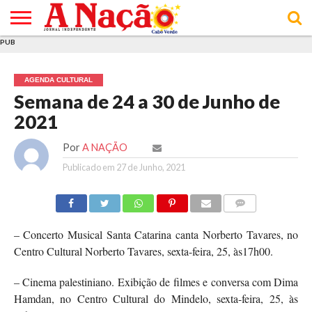
PUB
INÍCIO
ÚLTIMAS
ASSINATURAS
EM
ARQUIVO
ACTUALIDADE
OPINIÃO
ANÚNCIOS
VARIEDADES
CLICK
SOBRE
AJUDA
POLÍTICA DE
TERMOS E
NOTÍCIAS
& LOJA
FOCO
JOVEM
PRIVACIDADE
CONDIÇÕES
E DE
DE
AGENDA CULTURAL
COOKIES
UTILIZAÇÃO
Semana de 24 a 30 de Junho de
2021
Por
A NAÇÃO
Publicado em
27 de Junho, 2021
COMMENTS
– Concerto Musical Santa Catarina canta Norberto Tavares, no
Centro Cultural Norberto Tavares, sexta-feira, 25, às17h00.
– Cinema palestiniano. Exibição de filmes e conversa com Dima
Hamdan, no Centro Cultural do Mindelo, sexta-feira, 25, às