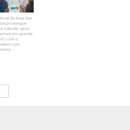
stival da Baía das
tas prossegue
te Sábado após
ertura em grande
tilo com o
asileiro Leo
ntana