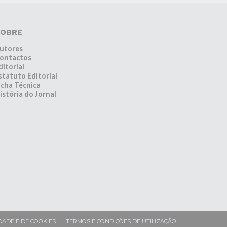
OBRE
utores
ontactos
ditorial
statuto Editorial
icha Técnica
istória do Jornal
DADE E DE COOKIES
TERMOS E CONDIÇÕES DE UTILIZAÇÃO