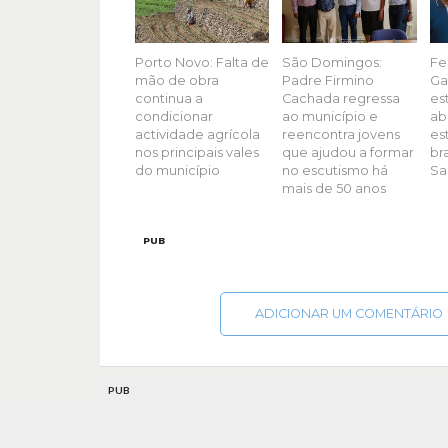
Porto Novo: Falta de
São Domingos:
Fe
mão de obra
Padre Firmino
Ga
continua a
Cachada regressa
es
condicionar
ao município e
ab
actividade agrícola
reencontra jovens
es
nos principais vales
que ajudou a formar
br
do município
no escutismo há
Sa
mais de 50 anos
PUB
ADICIONAR UM COMENTÁRIO
PUB