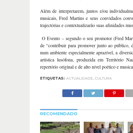
Além de interpretarem, juntos e/ou individualm
musicais, Fred Martins e seus convidados conv
trajectórias e contextualizarão suas afinidades mus
O Evento – segundo o seu promotor (Fred Marti
de “contribuir para promover junto ao público, d
num ambiente especialmente aprazível, a diversi
artística lusófona, produzida em Território Na
repertório original e de alto nível poético e music
ETIQUETAS:
ACTUALIDADE
,
CULTURA
RECOMENDADO