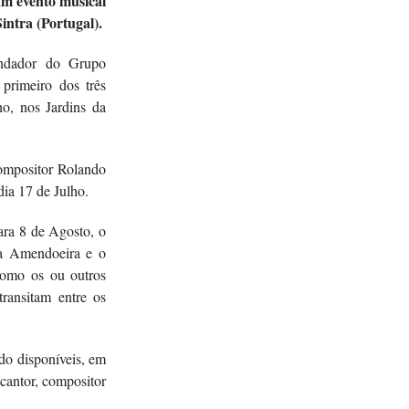
um evento musical
intra (Portugal).
fundador do Grupo
 primeiro dos três
o, nos Jardins da
 compositor Rolando
ia 17 de Julho.
ara 8 de Agosto, o
na Amendoeira e o
como os ou outros
transitam entre os
do disponíveis, em
cantor, compositor