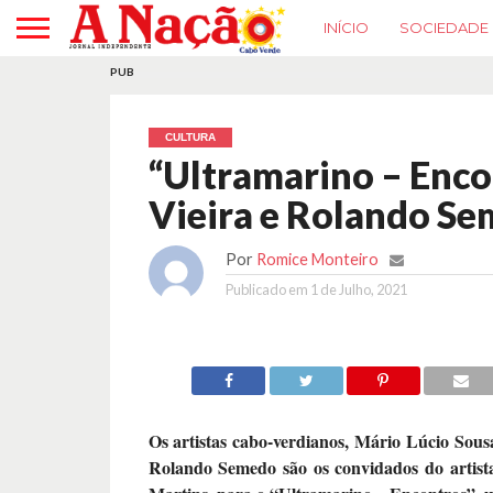
INÍCIO
SOCIEDADE
PUB
CULTURA
“Ultramarino – Enco
Vieira e Rolando Se
Por
Romice Monteiro
Publicado em
1 de Julho, 2021
Os artistas cabo-verdianos, Mário Lúcio Sous
Rolando Semedo são os convidados do artista