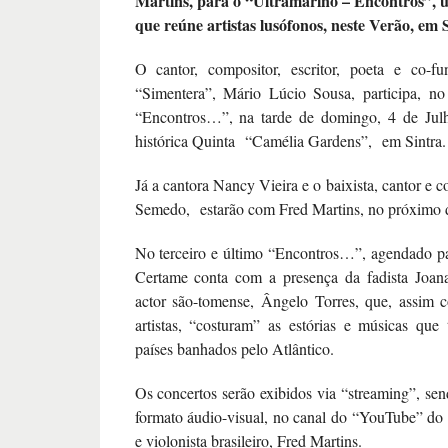
Martins, para o “Ultramarino – Encontros”, 
que reúne artistas lusófonos, neste Verão, em S
O cantor, compositor, escritor, poeta e co-
“Simentera”, Mário Lúcio Sousa, participa, no
“Encontros…”, na tarde de domingo, 4 de Julh
histórica Quinta “Camélia Gardens”, em Sintra.
Já a cantora Nancy Vieira e o baixista, cantor e
Semedo, estarão com Fred Martins, no próximo d
No terceiro e último “Encontros…”, agendado p
Certame conta com a presença da fadista Joa
actor são-tomense, Ângelo Torres, que, assim 
artistas, “costuram” as estórias e músicas que 
países banhados pelo Atlântico.
Os concertos serão exibidos via “streaming”, sen
formato áudio-visual, no canal do “YouTube” do 
e violonista brasileiro, Fred Martins.