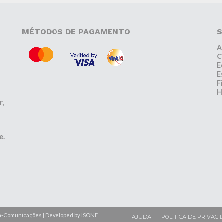
MÉTODOS DE PAGAMENTO
S
A
C
E
E
F
,
H
r,
e.
lfa-Comunicações | Developed by ISONE
AJUDA
POLÍTICA DE PRIVACI