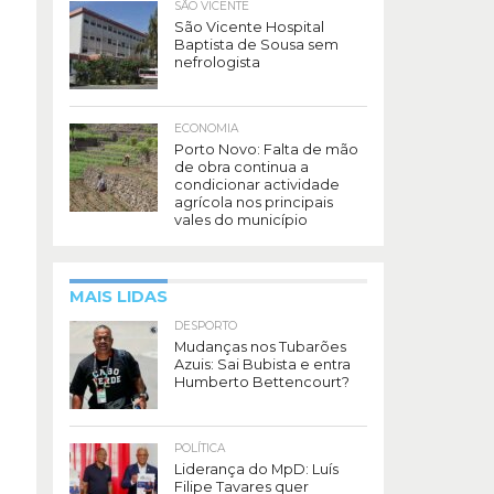
SÃO VICENTE
São Vicente Hospital
Baptista de Sousa sem
nefrologista
ECONOMIA
Porto Novo: Falta de mão
de obra continua a
condicionar actividade
agrícola nos principais
vales do município
MAIS LIDAS
DESPORTO
Mudanças nos Tubarões
Azuis: Sai Bubista e entra
Humberto Bettencourt?
POLÍTICA
Liderança do MpD: Luís
Filipe Tavares quer