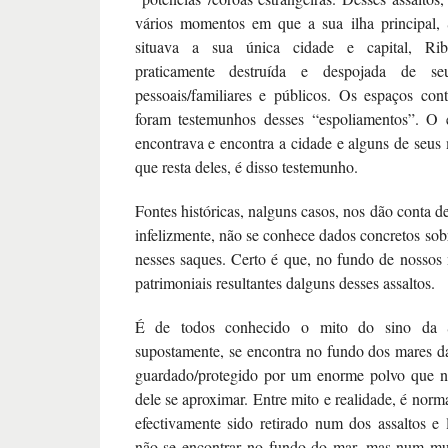
vários momentos em que a sua ilha principal, 
situava a sua única cidade e capital, Rib
praticamente destruída e despojada de se
pessoais/familiares e públicos. Os espaços con
foram testemunhos desses “espoliamentos”. O
encontrava e encontra a cidade e alguns de seu
que resta deles, é disso testemunho.
Fontes históricas, nalguns casos, nos dão conta de
infelizmente, não se conhece dados concretos sob
nesses saques. Certo é que, no fundo de nossos
patrimoniais resultantes dalguns desses assaltos.
É de todos conhecido o mito do sino da S
supostamente, se encontra no fundo dos mares da
guardado/protegido por um enorme polvo que 
dele se aproximar. Entre mito e realidade, é norm
efectivamente sido retirado num dos assaltos 
não se encontrar no fundo do mar, mas num m