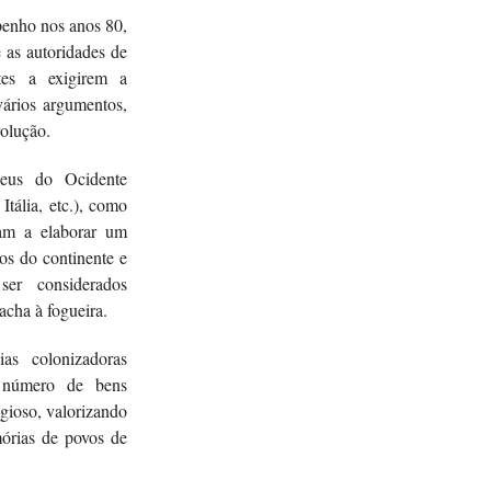
enho nos anos 80,
e as autoridades de
stes a exigirem a
vários argumentos,
volução.
seus do Ocidente
Itália, etc.), como
ram a elaborar um
os do continente e
er considerados
acha à fogueira.
as colonizadoras
 número de bens
igioso, valorizando
mórias de povos de