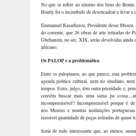
No que se refere ao retorno dos bens do Benin
Branly foi o incumbido de desencadear e levar a 
Emmanuel Kasarherou, Presidente desse Museu, 
do corrente, que 26 obras de arte retiradas do P
Gbehanzin, no séc. XIX, serão devolvidas ainda e
africano.
Os PALOP e a problemática
Entre os palopianos, ao que parece, esta problem
agenda política cultural, nem no imediato, ne
tempos. Estes, julgo, têm outra prioridade e, pe
convém buscar mais uma sarna pa cossa…atit
incompreensível!! Incompreensível porque é de
nos Museus e noutras instituições portuguesa
razoável quantidade de peças retiradas de quase
Seria de todo interessante que, ao menos, num