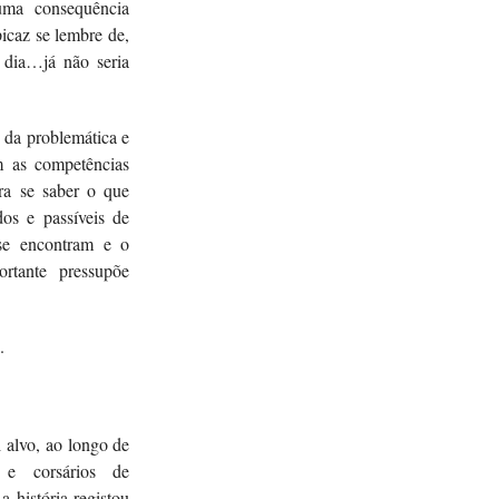
uma consequência
icaz se lembre de,
 dia…já não seria
a da problemática e
om as competências
ara se saber o que
dos e passíveis de
 se encontram e o
rtante pressupõe
s.
i alvo, ao longo de
 e corsários de
a história registou