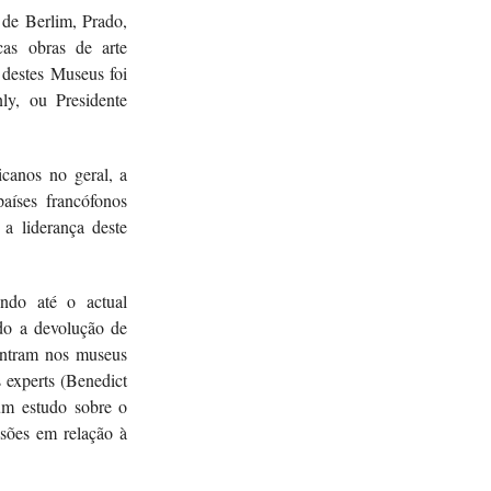
de Berlim, Prado,
icas obras de arte
 destes Museus foi
y, ou Presidente
icanos no geral, a
aíses francófonos
a liderança deste
ndo até o actual
do a devolução de
contram nos museus
 experts (Benedict
um estudo sobre o
isões em relação à