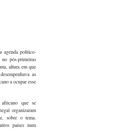
a agenda politico-
, no pós-primeiras
nta, altura em que
desempenhava as
cano a ocupar esse
 africano que se
negal organizaram
, sobre o tema.
outros países num