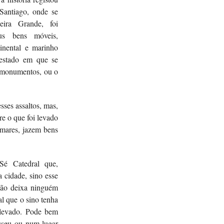
Santiago, onde se
eira Grande, foi
us bens móveis,
tinental e marinho
 estado em que se
s monumentos, ou o
sses assaltos, mas,
re o que foi levado
 mares, jazem bens
é Catedral que,
 cidade, sino esse
não deixa ninguém
al que o sino tenha
e levado. Pode bem
useu ou num lugar