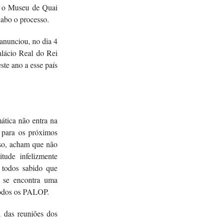
, o Museu de Quai
cabo o processo.
anunciou, no dia 4
alácio Real do Rei
ste ano a esse país
ática não entra na
m para os próximos
nso, acham que não
ude infelizmente
 todos sabido que
s se encontra uma
 todos os PALOP.
a das reuniões dos