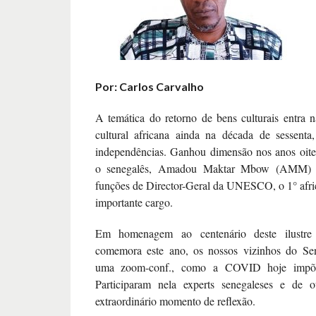
Por: Carlos Carvalho
A temática do retorno de bens culturais entra n
cultural africana ainda na década de sessenta
independências. Ganhou dimensão nos anos oite
o senegalês, Amadou Maktar Mbow (AMM) 
funções de Director-Geral da UNESCO, o 1° afri
importante cargo.
Em homenagem ao centenário deste ilustre
comemora este ano, os nossos vizinhos do Se
uma zoom-conf., como a COVID hoje impõe
Participaram nela experts senegaleses e de 
extraordinário momento de reflexão.