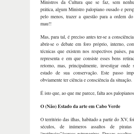
Ministros da Cultura que se faz, sem nenh
prática, algum Ministro palopiano ousado e persp
pelo menos, trazer a questão para a ordem do
mau!!
Mas, para tal, é preciso antes ter-se a consciênci
abrir-se o debate em foro próprio, interno, c
técnicas que existem nos respectivos países, p
representa e em que consiste esses bens retira
retorno, mas, principalmente, investigar onde
estado de sua conservação. Este passo impo
obviamente ter ciência e consciência da situação.
É isto que, ao que me parece, falta aos palopiano
O (Não) Estado da arte em Cabo Verde
O território das ilhas, habitado a partir do XV, fo
séculos, de inúmeros assaltos de piratas
“potências”/coroas estrangeiras. Desses assaltos, 