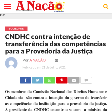
PUB
INÍCIO
ÚLTIMAS
ASSINATURAS
EM
ARQUIVO
ACTUALIDADE
OPINIÃO
ANÚNCIOS
VARIEDADES
CLICK
SOBRE
AJUDA
POLÍTICA DE
TERMOS E
NOTÍCIAS
& LOJA
FOCO
JOVEM
PRIVACIDADE
CONDIÇÕES
E DE
DE
SOCIEDADE
COOKIES
UTILIZAÇÃO
CNDHC contra intenção de
transferência das competências
para a Provedoria da Justiça
Por
A NAÇÃO
Publicado em
21 de Julho, 2021
COMMENTS
Os membros da Comissão Nacional dos Direitos Humanos e
Cidadania são contra a intenção do governo de transferir
as competências da instituição para a provedoria da justiça.
A presidente da CNDHC encontrou-se com a ministra da