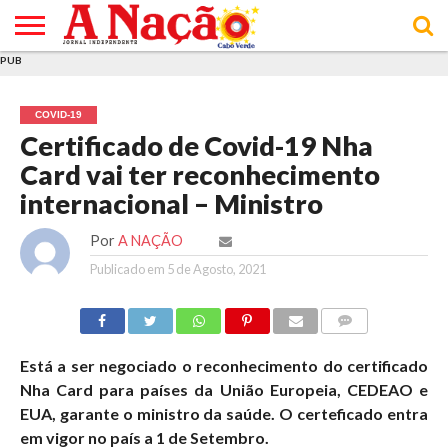
PUB
INÍCIO
ÚLTIMAS
ASSINATURAS
EM
ARQUIVO
ACTUALIDADE
OPINIÃO
ANÚNCIOS
VARIEDADES
CLICK
SOBRE
AJUDA
POLÍTICA DE
TERMOS E
NOTÍCIAS
& LOJA
FOCO
JOVEM
PRIVACIDADE
CONDIÇÕES
E DE
DE
COVID-19
COOKIES
UTILIZAÇÃO
Certificado de Covid-19 Nha
Card vai ter reconhecimento
internacional – Ministro
Por
A NAÇÃO
Publicado em
5 de Agosto, 2021
COMMENTS
Está a ser negociado o reconhecimento do certificado
Nha Card para países da União Europeia, CEDEAO e
EUA, garante o ministro da saúde. O certeficado entra
em vigor no país a 1 de Setembro.