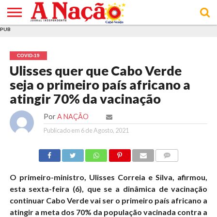
PUB
INÍCIO
ÚLTIMAS
ASSINATURAS
EM
ARQUIVO
ACTUALIDADE
OPINIÃO
ANÚNCIOS
VARIEDADES
CLICK
SOBRE
AJUDA
POLÍTICA DE
TERMOS E
NOTÍCIAS
& LOJA
FOCO
JOVEM
PRIVACIDADE
CONDIÇÕES
E DE
DE
COVID-19
COOKIES
UTILIZAÇÃO
Ulisses quer que Cabo Verde
seja o primeiro país africano a
atingir 70% da vacinação
Por
A NAÇÃO
Publicado em
6 de Agosto, 2021
COMMENTS
O primeiro-ministro, Ulisses Correia e Silva, afirmou,
esta sexta-feira (6), que se a dinâmica de vacinação
continuar Cabo Verde vai ser o primeiro país africano a
atingir a meta dos 70% da população vacinada contra a