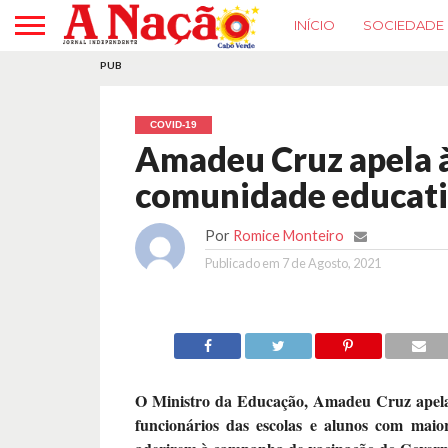
INÍCIO
SOCIEDADE
PUB
COVID-19
Amadeu Cruz apela à
comunidade educat
Por
Romice Monteiro
Publicado em
7 de Agosto, 2021
O Ministro da Educação, Amadeu Cruz apela 
funcionários das escolas e alunos com maio