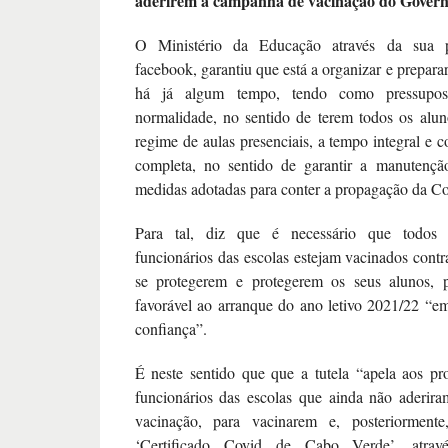
aderirem à campanha de vacinação do Govern
O Ministério da Educação através da sua p
facebook, garantiu que está a organizar e preparar
há já algum tempo, tendo como pressupos
normalidade, no sentido de terem todos os alu
regime de aulas presenciais, a tempo integral e 
completa, no sentido de garantir a manutençã
medidas adotadas para conter a propagação da Co
Para tal, diz que é necessário que todos 
funcionários das escolas estejam vacinados contr
se protegerem e protegerem os seus alunos, 
favorável ao arranque do ano letivo 2021/22 “
confiança”.
É neste sentido que que a tutela “apela aos pr
funcionários das escolas que ainda não aderir
vacinação, para vacinarem e, posteriorment
‘Certificado Covid de Cabo Verde’, atrav