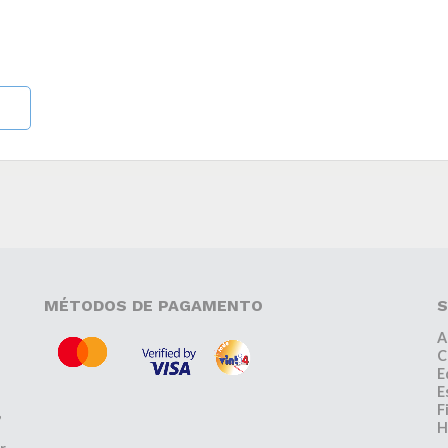
MÉTODOS DE PAGAMENTO
S
A
C
E
E
F
,
H