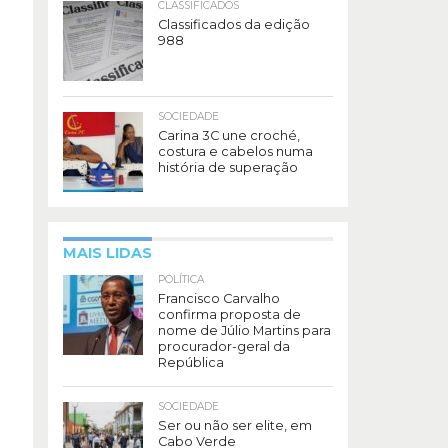
CLASSIFICADOS
Classificados da edição
988
SOCIEDADE
Carina 3C une croché,
costura e cabelos numa
história de superação
MAIS LIDAS
POLÍTICA
Francisco Carvalho
confirma proposta de
nome de Júlio Martins para
procurador-geral da
República
SOCIEDADE
Ser ou não ser elite, em
Cabo Verde