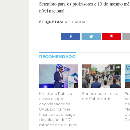
Setembro para os professores e 13 do mesmo mês
nível nacional.
ETIQUETAS:
ACTUALIDADE
RECOMENDADO
Ministério Público
Ser ou não ser elite,
Fr
acusa antigo
em Cabo Verde
co
coordenador da
de
UASE por crimes
Ma
financeiros e exige
pr
devolução de 1,7
Re
milhões de escudos