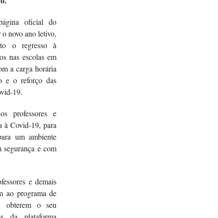
o.
ágina oficial do
 o novo ano letivo,
to o regresso à
nos nas escolas em
com a carga horária
o e o reforço das
vid-19.
os professores e
a à Covid-19, para
para um ambiente
em segurança e com
ofessores e demais
am ao programa de
e, obterem o seu
és da plataforma