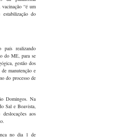
a vacinação “é um
 estabilização do
 país realizando
ão do ME, para se
gógica, gestão dos
no de manutenção e
omo do processo de
 São Domingos. Na
do Sal e Boavista,
 deslocações aos
to.
anca no dia 1 de