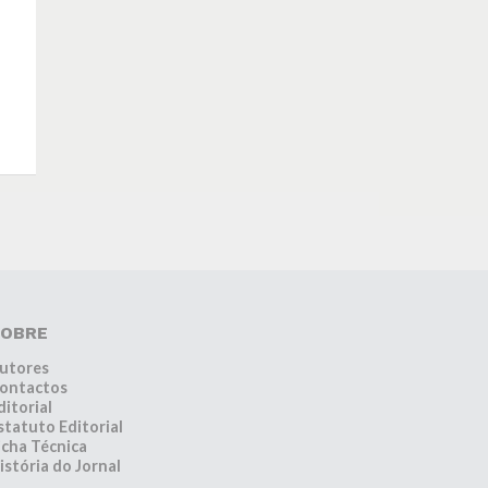
OBRE
utores
ontactos
ditorial
statuto Editorial
icha Técnica
istória do Jornal