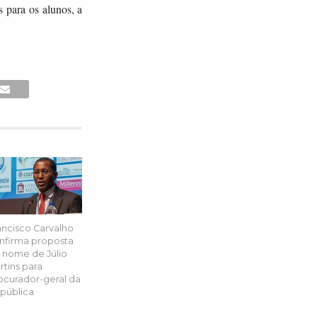
 para os alunos, a
ancisco Carvalho
nfirma proposta
 nome de Júlio
rtins para
ocurador-geral da
pública