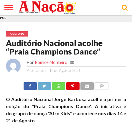
PUB
INÍCIO
ÚLTIMAS
ASSINATURAS
EM
ARQUIVO
ACTUALIDADE
OPINIÃO
ANÚNCIOS
VARIEDADES
CLICK
SOBRE
AJUDA
POLÍTICA DE
TERMOS E
NOTÍCIAS
& LOJA
FOCO
JOVEM
PRIVACIDADE
CONDIÇÕES
E DE
DE
CULTURA
COOKIES
UTILIZAÇÃO
Auditório Nacional acolhe
“Praia Champions Dance”
Por
Romice Monteiro
Publicado em
12 de Agosto, 2021
COMMENTS
O Auditório Nacional Jorge Barbosa acolhe
a primeira
edição do “Praia Champions Dance”. A iniciativa é
do
grupo de dança “Afro Kids” e acontece nos dias 14 e
21 de Agosto.