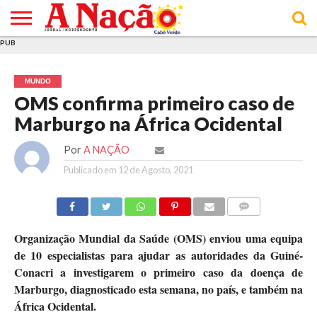
PUB
INÍCIO
ÚLTIMAS
ASSINATURAS
EM
ARQUIVO
ACTUALIDADE
OPINIÃO
ANÚNCIOS
VARIEDADES
CLICK
SOBRE
AJUDA
POLÍTICA DE
TERMOS E
NOTÍCIAS
& LOJA
FOCO
JOVEM
PRIVACIDADE
CONDIÇÕES
E DE
DE
MUNDO
COOKIES
UTILIZAÇÃO
OMS confirma primeiro caso de
Marburgo na África Ocidental
Por
A NAÇÃO
Publicado em
12 de Agosto, 2021
COMMENTS
Organização Mundial da Saúde (OMS) enviou uma equipa
de 10 especialistas para ajudar as autoridades da Guiné-
Conacri a investigarem o primeiro caso da doença de
Marburgo, diagnosticado esta semana, no país, e também na
África Ocidental.