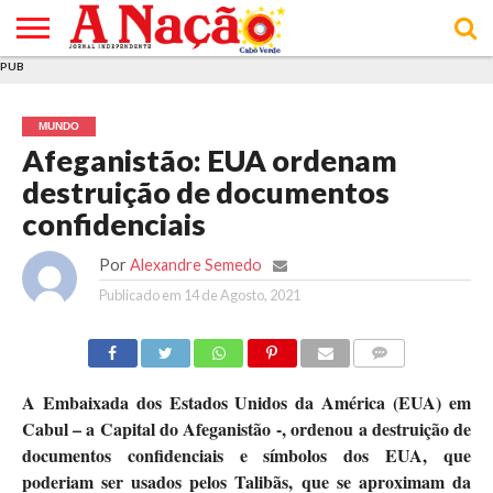
PUB
INÍCIO
ÚLTIMAS
ASSINATURAS
EM
ARQUIVO
ACTUALIDADE
OPINIÃO
ANÚNCIOS
VARIEDADES
CLICK
SOBRE
AJUDA
POLÍTICA DE
TERMOS E
NOTÍCIAS
& LOJA
FOCO
JOVEM
PRIVACIDADE
CONDIÇÕES
E DE
DE
MUNDO
COOKIES
UTILIZAÇÃO
Afeganistão: EUA ordenam
destruição de documentos
confidenciais
Por
Alexandre Semedo
Publicado em
14 de Agosto, 2021
COMMENTS
A Embaixada dos Estados Unidos da América (EUA) em
Cabul – a Capital do Afeganistão -, ordenou a destruição de
documentos confidenciais e símbolos dos EUA, que
poderiam ser usados pelos Talibãs, que se aproximam da