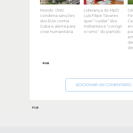
Mundo: ONU
Liderança do MpD:
CA
condena sanções
Luís Filipe Tavares
Fe
dos EUA contra
quer “cuidar” dos
Ca
Cuba e alerta para
militantes e “corrigir
en
crise humanitária
o rumo” do partido
pa
em
de
de
PUB
ADICIONAR UM COMENTÁRIO
PUB