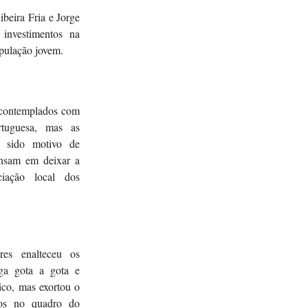
eira Fria e Jorge
 investimentos na
opulação jovem.
 contemplados com
tuguesa, mas as
m sido motivo de
ensam em deixar a
ciação local dos
res enalteceu os
ega gota a gota e
ico, mas exortou o
tos no quadro do