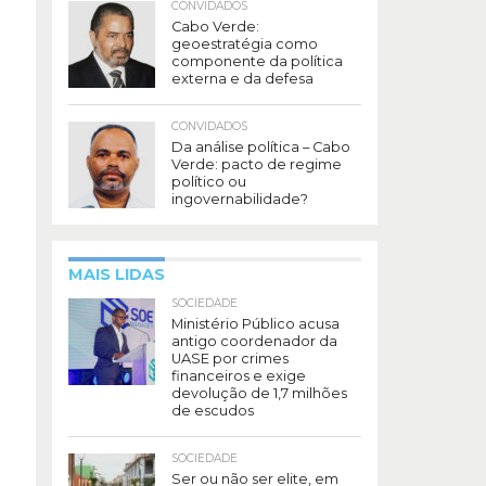
CONVIDADOS
Cabo Verde:
geoestratégia como
componente da política
externa e da defesa
CONVIDADOS
Da análise política – Cabo
Verde: pacto de regime
político ou
ingovernabilidade?
MAIS LIDAS
SOCIEDADE
Ministério Público acusa
antigo coordenador da
UASE por crimes
financeiros e exige
devolução de 1,7 milhões
de escudos
SOCIEDADE
Ser ou não ser elite, em