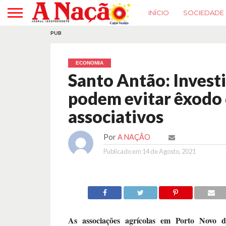
INÍCIO
SOCIEDADE
PUB
ECONOMIA
Santo Antão: Invest
podem evitar êxodo d
associativos
Por
A NAÇÃO
Publicado em
14 de Agosto, 2021
As associações agrícolas em Porto Novo 