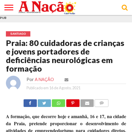
PUB
INÍCIO
ÚLTIMAS
ASSINATURAS
EM
ARQUIVO
ACTUALIDADE
OPINIÃO
ANÚNCIOS
VARIEDADES
CLICK
SOBRE
AJUDA
POLÍTICA DE
TERMOS E
NOTÍCIAS
& LOJA
FOCO
JOVEM
PRIVACIDADE
CONDIÇÕES
E DE
DE
SANTIAGO
COOKIES
UTILIZAÇÃO
Praia: 80 cuidadoras de crianças
e jovens portadores de
deficiências neurológicas em
formação
Por
A NAÇÃO
Publicado em
16 de Agosto, 2021
COMMENTS
A formação, que decorre hoje e amanhã, 16 e 17, na cidade
da Praia, pretende proporcionar o desenvolvimento de
atividades de empreendedorismo para cuidadores diretos,