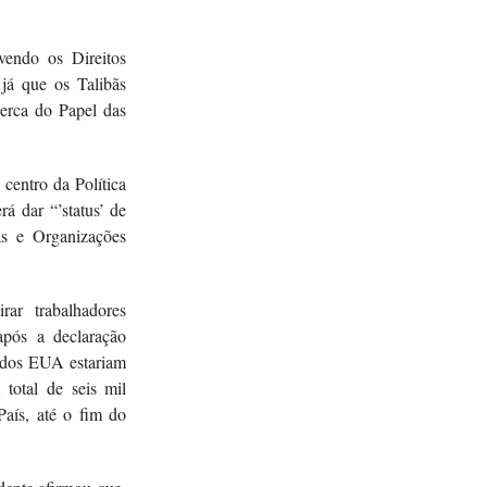
endo os Direitos
já que os Talibãs
cerca do Papel das
centro da Política
rá dar “’status’ de
s e Organizações
ar trabalhadores
pós a declaração
s dos EUA estariam
 total de seis mil
País, até o fim do