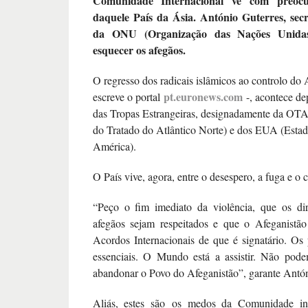
Comunidade Internacional vê com preoc
daquele País da Ásia. António Guterres, secr
da ONU (Organização das Nações Unidas
esquecer os afegãos.
O regresso dos radicais islâmicos ao controlo do 
pt.euronews.com
escreve o portal
-, acontece dep
das Tropas Estrangeiras, designadamente da OT
do Tratado do Atlântico Norte) e dos EUA (Estad
América).
O País vive, agora, entre o desespero, a fuga e o 
“Peço o fim imediato da violência, que os dir
afegãos sejam respeitados e que o Afeganistão
Acordos Internacionais de que é signatário. Os
essenciais. O Mundo está a assistir. Não po
abandonar o Povo do Afeganistão”, garante Antón
Aliás, estes são os medos da Comunidade int