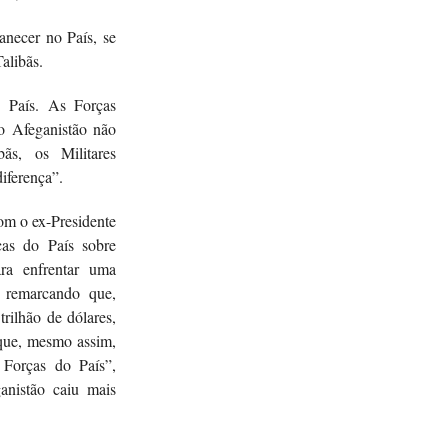
anecer no País, se
alibãs.
o País. As Forças
 o Afeganistão não
ãs, os Militares
iferença”.
om o ex-Presidente
as do País sobre
ra enfrentar uma
 remarcando que,
rilhão de dólares,
 que, mesmo assim,
Forças do País”,
nistão caiu mais