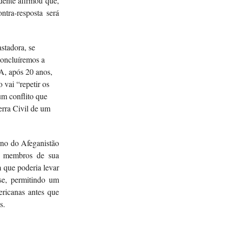
dente afirmou que,
ntra-resposta será
stadora, se
concluíremos a
A, após 20 anos,
 vai “repetir os
um conflito que
erra Civil de um
rno do Afeganistão
s membros de sua
 que poderia levar
se, permitindo um
ricanas antes que
s.