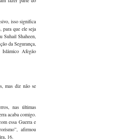
am fazer parte do
vo, isso significa
, para que ele seja
ou Suhail Shaheen,
nção da Segurança,
 Islâmico Afegão
s, mas diz não se
ros, nas últimas
erra acaba comigo.
com essa Guerra e
orismo”, afirmou
ra, 16.