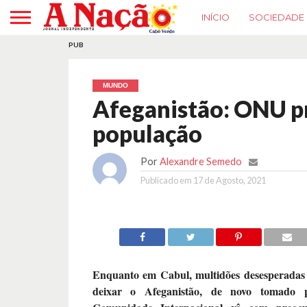
INÍCIO
SOCIEDADE
PUB
MUNDO
Afeganistão: ONU p
população
Por
Alexandre Semedo
Publicado em
17 de Agosto, 2021
Enquanto em Cabul, multidões desesperadas
deixar o Afeganistão, de novo tomado p