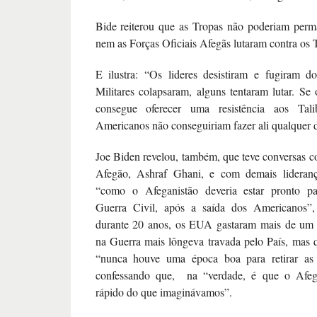
Bide reiterou que as Tropas não poderiam perm
nem as Forças Oficiais Afegãs lutaram contra os T
E ilustra: “Os lideres desistiram e fugiram d
Militares colapsaram, alguns tentaram lutar. Se
consegue oferecer uma resistência aos Talib
Americanos não conseguiriam fazer ali qualquer d
Joe Biden revelou, também, que teve conversas c
Afegão, Ashraf Ghani, e com demais lideranç
“como o Afeganistão deveria estar pronto pa
Guerra Civil, após a saída dos Americanos”,
durante 20 anos, os EUA gastaram mais de um t
na Guerra mais lôngeva travada pelo País, mas
“nunca houve uma época boa para retirar as 
confessando que, na “verdade, é que o Afega
rápido do que imaginávamos”.