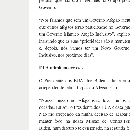
pessoas que não são integrantes do Grupo poss
Governo.
“Nós falamos que será um Governo Afegão inclusi
que outros afegãos terão participação no Governo
um Governo Islâmico Afegão Inclusivo”, explic
insistindo que as suas “prioridades são a manute
e, depois, nós vamos ter um Novo Governo
Inclusivo, nos próximos dias”.
EUA admitem erros…
O Presidente dos EUA, Joe Biden, admite erro
arrepender de retirar tropas do Afeganistão.
“Nossa missão no Afeganistão teve muitos er
décadas. Eu sou o Presidente dos EUA e essa gu
Não me arrependo da minha decisão de acabar 
manter foco na nossa Missão de Contra-Terr
Biden, num discurso televisionado, na segunda-fei