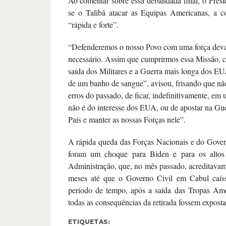
Ao comentar sobre essa debandada final, o Presi
se o Talibã atacar as Equipas Americanas, a co
“rápida e forte”.
“Defenderemos o nosso Povo com uma força deva
necessário. Assim que cumprirmos essa Missão, 
saída dos Militares e a Guerra mais longa dos EU
de um banho de sangue”, avisou, frisando que não
erros do passado, de ficar, indefinitivamente, em 
não é do interesse dos EUA, ou de apostar na Gu
País e manter as nossas Forças nele”.
A rápida queda das Forças Nacionais e do Gove
foram um choque para Biden e para os alto
Administração, que, no mês passado, acreditavam
meses até que o Governo Civil em Cabul caís
período de tempo, após a saída das Tropas Ame
todas as consequências da retirada fossem exposta
ETIQUETAS: