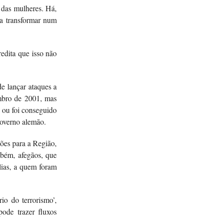
r das mulheres. Há,
a transformar num
edita que isso não
e lançar ataques a
embro de 2001, mas
o ou foi conseguido
overno alemão.
ões para a Região,
mbém, afegãos, que
lias, a quem foram
io do terrorismo’,
pode trazer fluxos