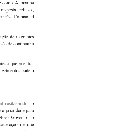
nte com a Alemanha
esposta robusta,
rancês, Emmanuel
ação de migrantes
isão de continuar a
es a querer entrar
ontecimentos podem
nbrasil.com.br
, o
 a prioridade para
m Novo Governo no
sideração de que