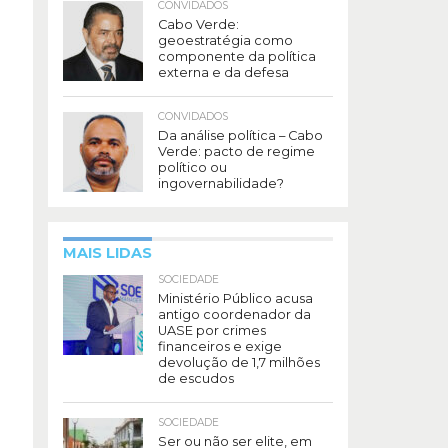
CONVIDADOS
Cabo Verde:
geoestratégia como
componente da política
externa e da defesa
CONVIDADOS
Da análise política – Cabo
Verde: pacto de regime
político ou
ingovernabilidade?
MAIS LIDAS
SOCIEDADE
Ministério Público acusa
antigo coordenador da
UASE por crimes
financeiros e exige
devolução de 1,7 milhões
de escudos
SOCIEDADE
Ser ou não ser elite, em