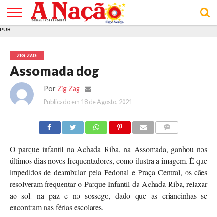
PUB
INÍCIO
ÚLTIMAS
ASSINATURAS
EM
ARQUIVO
ACTUALIDADE
OPINIÃO
ANÚNCIOS
VARIEDADES
CLICK
SOBRE
AJUDA
POLÍTICA DE
TERMOS E
NOTÍCIAS
& LOJA
FOCO
JOVEM
PRIVACIDADE
CONDIÇÕES
E DE
DE
ZIG ZAG
COOKIES
UTILIZAÇÃO
Assomada dog
Por
Zig Zag
Publicado em
18 de Agosto, 2021
COMMENTS
O parque infantil na Achada Riba, na Assomada, ganhou nos
últimos dias novos frequentadores, como ilustra a imagem. É que
impedidos de deambular pela Pedonal e Praça Central, os cães
resolveram frequentar o Parque Infantil da Achada Riba, relaxar
ao sol, na paz e no sossego, dado que as criancinhas se
encontram nas férias escolares.