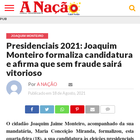
PUB
INÍCIO
ÚLTIMAS
ASSINATURAS
EM
ARQUIVO
ACTUALIDADE
OPINIÃO
ANÚNCIOS
VARIEDADES
CLICK
SOBRE
AJUDA
POLÍTICA DE
TERMOS E
NOTÍCIAS
& LOJA
FOCO
JOVEM
PRIVACIDADE
CONDIÇÕES
E DE
DE
JOAQUIM MONTEIRO
COOKIES
UTILIZAÇÃO
Presidenciais 2021: Joaquim
Monteiro formaliza candidatura
e afirma que sem fraude sairá
vitorioso
Por
A NAÇÃO
Publicado em
18 de Agosto, 2021
COMMENTS
O cidadão Joaquim Jaime Monteiro, acompanhado da sua
mandatária, Maria Conceição Miranda, formalizou, esta
quarta-feira (18), a sua candidatura às eleições presidenciais