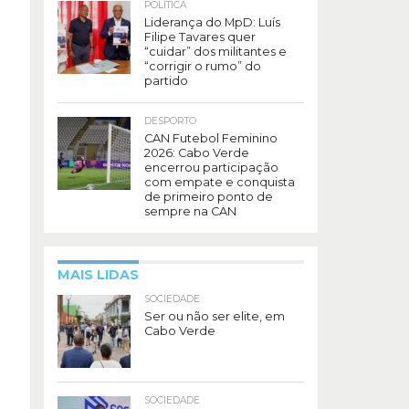
POLÍTICA
Liderança do MpD: Luís
Filipe Tavares quer
“cuidar” dos militantes e
“corrigir o rumo” do
partido
DESPORTO
CAN Futebol Feminino
2026: Cabo Verde
encerrou participação
com empate e conquista
de primeiro ponto de
sempre na CAN
MAIS LIDAS
SOCIEDADE
Ser ou não ser elite, em
Cabo Verde
SOCIEDADE