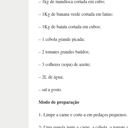
– 1kg de mandioca cortada em cubo;
– 1Kg de banana verde cortada em fatias;
– 1Kg de batata cortada em cubos;
– 1 cebola grande picada;
– 2 tomates grandes batidos;
– 3 colheres (sopa) de azeite;
– 2L de água;
– sal a gosto.
Modo de preparação
1- Limpe a carne e corte-a em pedaços pequenos.
2- Uma panela junte a carne, a cebola, o tomate e