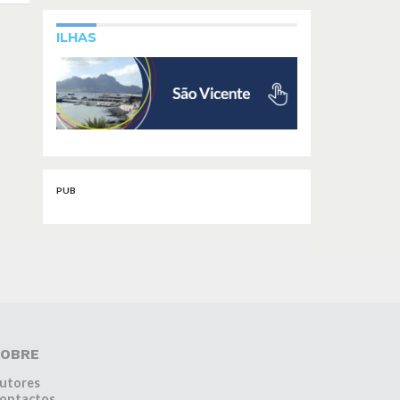
ILHAS
PUB
OBRE
utores
ontactos