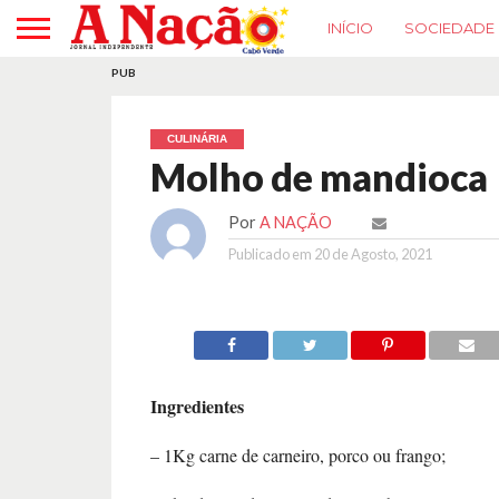
INÍCIO
SOCIEDADE
PUB
CULINÁRIA
Molho de mandioca
Por
A NAÇÃO
Publicado em
20 de Agosto, 2021
Ingredientes
– 1Kg carne de carneiro, porco ou frango;