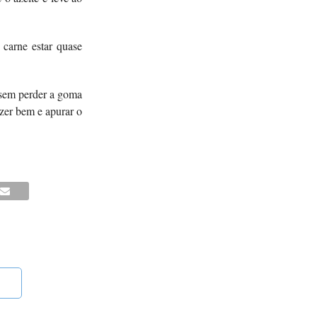
 carne estar quase
 sem perder a goma
ozer bem e apurar o