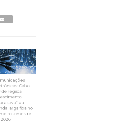
municações
etrónicas: Cabo
rde regista
rescimento
pressivo” da
nda larga fixa no
imeiro trimestre
 2026