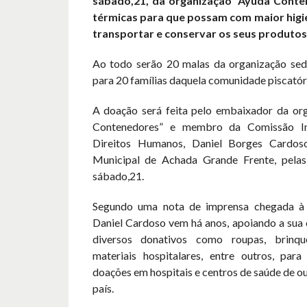
sábado,21, da organização
“Ayuda Conte
térmicas para que possam com maior higie
transportar e conservar os seus produtos
Ao todo serão 20 malas da organização sed
para 20 famílias daquela comunidade piscatóri
A doação será feita pelo embaixador da or
Contenedores” e membro da Comissão In
Direitos Humanos, Daniel Borges Cardos
Municipal de Achada Grande Frente, pelas
sábado,21.
Segundo uma nota de imprensa chegada à 
Daniel Cardoso vem há anos, apoiando a su
diversos donativos como roupas, brinqued
materiais hospitalares, entre outros, par
doações em hospitais e centros de saúde de o
país.