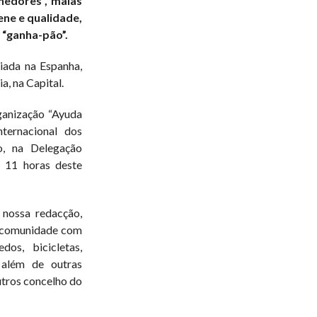
nedores”, malas
ne e qualidade,
 “ganha-pão”.
iada na Espanha,
a, na Capital.
ganização “Ayuda
ternacional dos
o, na Delegação
 11 horas deste
nossa redacção,
a comunidade com
os, bicicletas,
a além de outras
utros concelho do