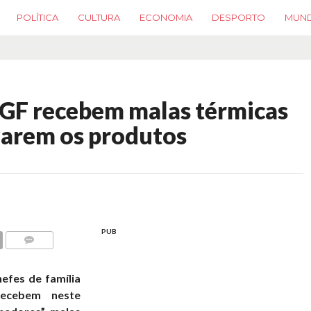
POLÍTICA
CULTURA
ECONOMIA
DESPORTO
MUN
 AGF recebem malas térmicas
varem os produtos
PUB
COMMENTS
hefes de família
recebem neste