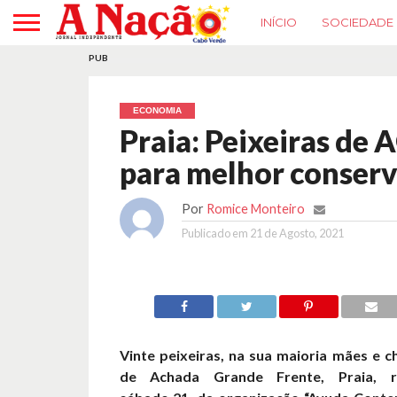
INÍCIO
SOCIEDADE
PUB
ECONOMIA
Praia: Peixeiras de
para melhor conser
Por
Romice Monteiro
Publicado em
21 de Agosto, 2021
Vinte peixeiras, na sua maioria mães e c
de Achada Grande Frente, Praia, 