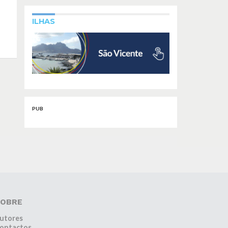
ILHAS
PUB
OBRE
utores
ontactos