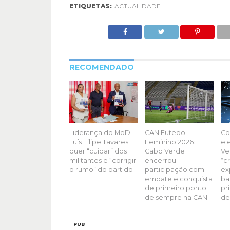
ETIQUETAS:
ACTUALIDADE
RECOMENDADO
Liderança do MpD:
CAN Futebol
Co
Luís Filipe Tavares
Feminino 2026:
el
quer “cuidar” dos
Cabo Verde
Ve
militantes e “corrigir
encerrou
“c
o rumo” do partido
participação com
ex
empate e conquista
ba
de primeiro ponto
pr
de sempre na CAN
de
PUB