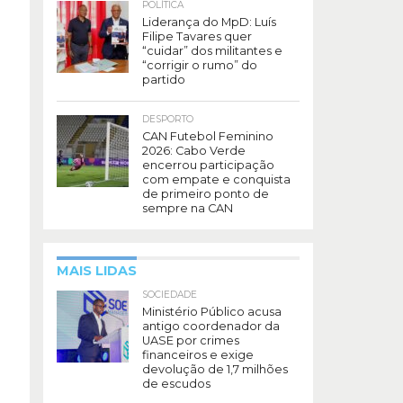
POLÍTICA
Liderança do MpD: Luís
Filipe Tavares quer
“cuidar” dos militantes e
“corrigir o rumo” do
partido
DESPORTO
CAN Futebol Feminino
2026: Cabo Verde
encerrou participação
com empate e conquista
de primeiro ponto de
sempre na CAN
MAIS LIDAS
SOCIEDADE
Ministério Público acusa
antigo coordenador da
UASE por crimes
financeiros e exige
devolução de 1,7 milhões
de escudos