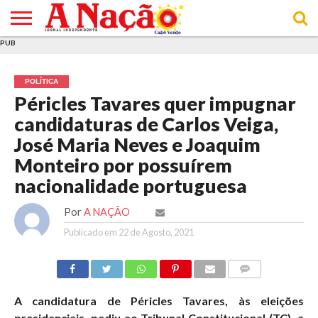
PUB
INÍCIO
ÚLTIMAS
ASSINATURAS
EM
ARQUIVO
ACTUALIDADE
OPINIÃO
ANÚNCIOS
VARIEDADES
CLICK
SOBRE
AJUDA
POLÍTICA DE
TERMOS E
NOTÍCIAS
& LOJA
FOCO
JOVEM
PRIVACIDADE
CONDIÇÕES
E DE
DE
POLÍTICA
COOKIES
UTILIZAÇÃO
Péricles Tavares quer impugnar
candidaturas de Carlos Veiga,
José Maria Neves e Joaquim
Monteiro por possuírem
nacionalidade portuguesa
Por
A NAÇÃO
Publicado em
22 de Agosto, 2021
COMMENTS
A candidatura de Péricles Tavares, às eleições
presidenciais, pediu ao Tribunal Constitucional (TC), a