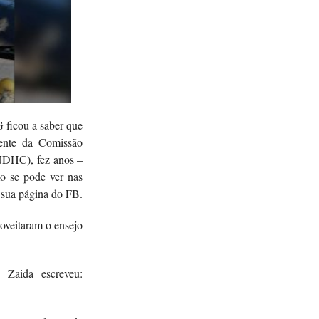
G ficou a saber que
dente da Comissão
NDHC), fez anos –
o se pode ver nas
 sua página do FB.
roveitaram o ensejo
 Zaida escreveu: