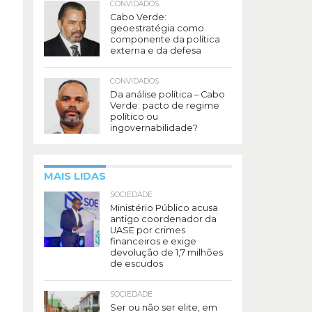
CONVIDADOS
Cabo Verde:
geoestratégia como
componente da política
externa e da defesa
CONVIDADOS
Da análise política – Cabo
Verde: pacto de regime
político ou
ingovernabilidade?
MAIS LIDAS
SOCIEDADE
Ministério Público acusa
antigo coordenador da
UASE por crimes
financeiros e exige
devolução de 1,7 milhões
de escudos
SOCIEDADE
Ser ou não ser elite, em