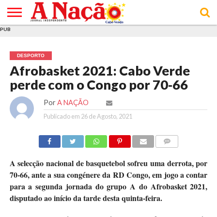
PUB
INÍCIO
ÚLTIMAS
ASSINATURAS
EM
ARQUIVO
ACTUALIDADE
OPINIÃO
ANÚNCIOS
VARIEDADES
CLICK
SOBRE
AJUDA
POLÍTICA DE
TERMOS E
NOTÍCIAS
& LOJA
FOCO
JOVEM
PRIVACIDADE
CONDIÇÕES
E DE
DE
DESPORTO
COOKIES
UTILIZAÇÃO
Afrobasket 2021: Cabo Verde
perde com o Congo por 70-66
Por
A NAÇÃO
Publicado em
26 de Agosto, 2021
COMMENTS
A selecção nacional de basquetebol sofreu uma derrota, por
70-66, ante a sua congénere da RD Congo, em jogo a contar
para a segunda jornada do grupo A do Afrobasket 2021,
disputado ao início da tarde desta quinta-feira.