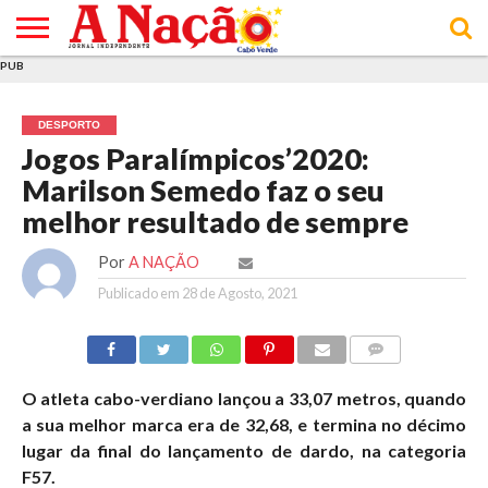
PUB
INÍCIO
ÚLTIMAS
ASSINATURAS
EM
ARQUIVO
ACTUALIDADE
OPINIÃO
ANÚNCIOS
VARIEDADES
CLICK
SOBRE
AJUDA
POLÍTICA DE
TERMOS E
NOTÍCIAS
& LOJA
FOCO
JOVEM
PRIVACIDADE
CONDIÇÕES
E DE
DE
DESPORTO
COOKIES
UTILIZAÇÃO
Jogos Paralímpicos’2020:
Marilson Semedo faz o seu
melhor resultado de sempre
Por
A NAÇÃO
Publicado em
28 de Agosto, 2021
COMMENTS
O atleta cabo-verdiano lançou a 33,07 metros, quando
a sua melhor marca era de 32,68, e termina no décimo
lugar da final do lançamento de dardo, na categoria
F57.