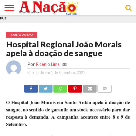
PUB
INÍCIO
ÚLTIMAS
ASSINATURAS
EM
ARQUIVO
ACTUALIDADE
OPINIÃO
ANÚNCIOS
VARIEDADES
CLICK
SOBRE
AJUDA
POLÍTICA DE
TERMOS E
NOTÍCIAS
& LOJA
FOCO
JOVEM
PRIVACIDADE
CONDIÇÕES
E DE
DE
SANTO ANTÃO
COOKIES
UTILIZAÇÃO
Hospital Regional João Morais
apela à doação de sangue
Por
Ricénio Lima
Publicado em
1 de Setembro, 2021
COMMENTS
O Hospital João Morais em Santo Antão apela à doação de
sangue, no sentido de garantir um stock necessário para dar
resposta à demanda. A campanha acontece entre 8 e 9 de
Setembro.