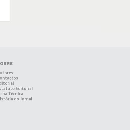
OBRE
utores
ontactos
ditorial
statuto Editorial
icha Técnica
istória do Jornal