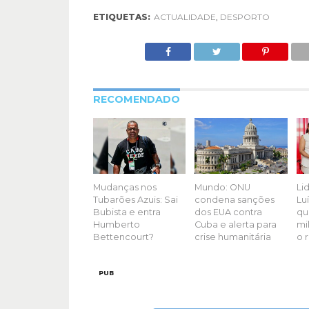
ETIQUETAS:
ACTUALIDADE
,
DESPORTO
RECOMENDADO
Mudanças nos
Mundo: ONU
Li
Tubarões Azuis: Sai
condena sanções
Luí
Bubista e entra
dos EUA contra
qu
Humberto
Cuba e alerta para
mil
Bettencourt?
crise humanitária
o 
PUB