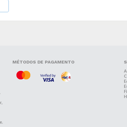
MÉTODOS DE PAGAMENTO
S
A
C
E
E
F
,
H
r,
e.