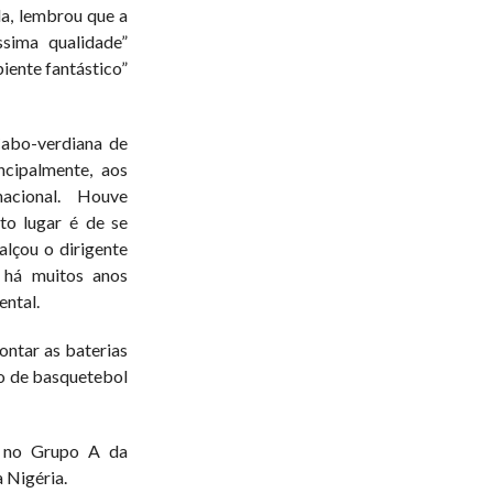
a, lembrou que a
ssima qualidade”
iente fantástico”
abo-verdiana de
ncipalmente, aos
 nacional. Houve
to lugar é de se
alçou o dirigente
 há muitos anos
ental.
pontar as baterias
o de basquetebol
o no Grupo A da
 Nigéria.