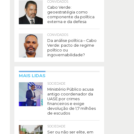
CONVIDADOS
Cabo Verde:
geoestratégia como
componente da política
externa e da defesa
CONVIDADOS
Da análise política – Cabo
Verde: pacto de regime
político ou
ingovernabilidade?
MAIS LIDAS
SOCIEDADE
Ministério Público acusa
antigo coordenador da
UASE por crimes
financeiros e exige
devolução de 1,7 milhões
de escudos
SOCIEDADE
Ser ou não ser elite, em