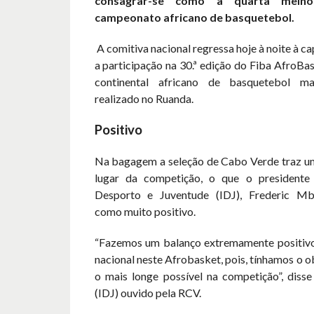
consagrar-se como a quarta melho
campeonato africano de basquetebol.
A comitiva nacional regressa hoje à noite à ca
a participação na 30.ª edição do Fiba AfroB
continental africano de basquetebol mas
realizado no Ruanda.
Positivo
Na bagagem a seleção de Cabo Verde traz u
lugar da competição, o que o presidente 
Desporto e Juventude (IDJ), Frederic Mba
como muito positivo.
“Fazemos um balanço extremamente positivo
nacional neste Afrobasket, pois, tínhamos o ob
o mais longe possível na competição”, disse
(IDJ) ouvido pela RCV.