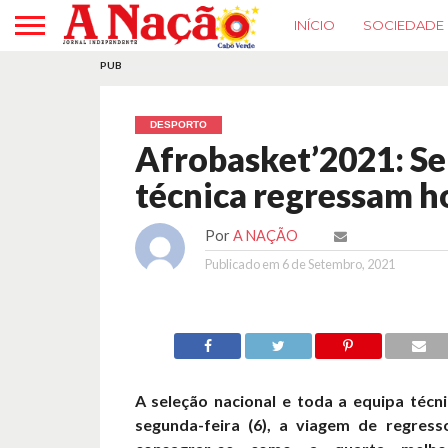
INÍCIO
SOCIEDADE
PUB
DESPORTO
Afrobasket’2021: Se
técnica regressam h
Por
A NAÇÃO
Publicado em
6 de Setembro, 2021
A seleção nacional e toda a equipa técni
segunda-feira (6), a viagem de regres