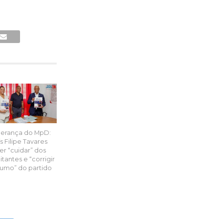
derança do MpD:
s Filipe Tavares
er “cuidar” dos
itantes e “corrigir
rumo” do partido