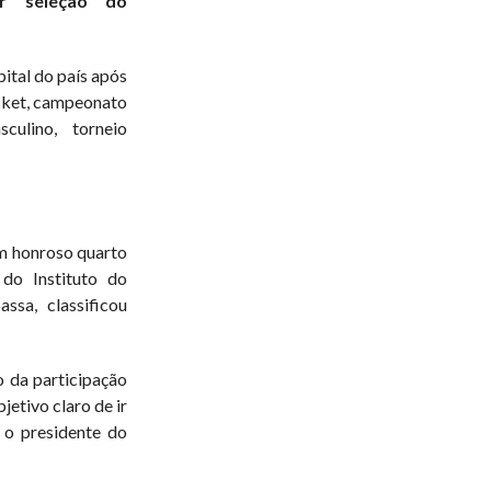
r seleção do
pital do país após
asket, campeonato
culino, torneio
m honroso quarto
do Instituto do
ssa, classificou
 da participação
jetivo claro de ir
 o presidente do