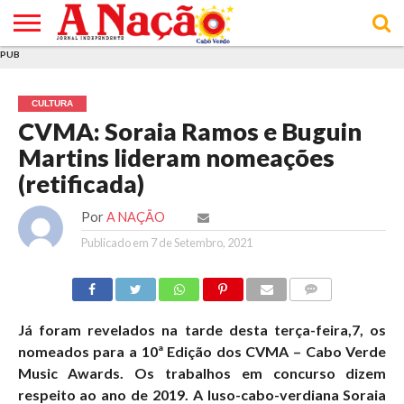
PUB
INÍCIO
ÚLTIMAS
ASSINATURAS
EM
ARQUIVO
ACTUALIDADE
OPINIÃO
ANÚNCIOS
VARIEDADES
CLICK
SOBRE
AJUDA
POLÍTICA DE
TERMOS E
NOTÍCIAS
& LOJA
FOCO
JOVEM
PRIVACIDADE
CONDIÇÕES
E DE
DE
CULTURA
COOKIES
UTILIZAÇÃO
CVMA: Soraia Ramos e Buguin
Martins lideram nomeações
(retificada)
Por
A NAÇÃO
Publicado em
7 de Setembro, 2021
COMMENTS
Já foram revelados na tarde desta terça-feira,7, os
nomeados para a 10ª Edição dos CVMA – Cabo Verde
Music Awards. Os trabalhos em concurso dizem
respeito ao ano de 2019. A luso-cabo-verdiana Soraia