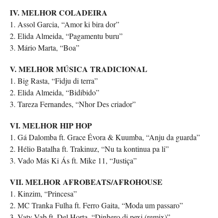
IV. MELHOR COLADEIRA
1. Assol Garcia, “Amor ki bira dor”
2. Elida Almeida, “Pagamentu buru”
3. Mário Marta, “Boa”
V. MELHOR MÚSICA TRADICIONAL
1. Big Rasta, “Fidju di terra”
2. Elida Almeida, “Bidibido”
3. Tareza Fernandes, “Nhor Des criador”
VI. MELHOR HIP HOP
1. Gá Dalomba ft. Grace Évora & Kuumba, “Anju da guarda”
2. Hélio Batalha ft. Trakinuz, “Nu ta kontinua pa li”
3. Vado Más Ki Ás ft. Mike 11, “Justiça”
VII. MELHOR AFROBEATS/AFROHOUSE
1. Kinzim, “Princesa”
2. MC Tranka Fulha ft. Ferro Gaita, “Moda um passaro”
3. Vaty Vab ft. Del Horta, “Dinhero di pexi (remix)”